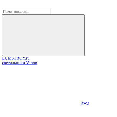
LUMSTROY.ru
cветильники Varton
Вход