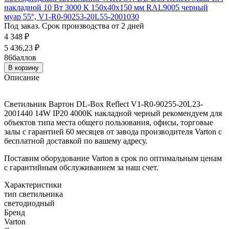
накладной 10 Вт 3000 К 150х40х150 мм RAL9005 черный
муар 55°, V1-R0-90253-20L55-2001030
Под заказ. Срок производства от 2 дней
4 348
₽
5 436,23
₽
86
баллов
В корзину
Описание
Светильник Вартон DL-Box Reflect V1-R0-90255-20L23-
2001440 14W IP20 4000K накладной черный рекомендуем для
объектов типа места общего пользования, офисы, торговые
залы с гарантией 60 месяцев от завода производителя Varton с
бесплатной доставкой по вашему адресу.
Поставим оборудование Varton в срок по оптимальным ценам
с гарантийным обслуживанием за наш счет.
Характеристики
тип светильника
светодиодный
Бренд
Varton