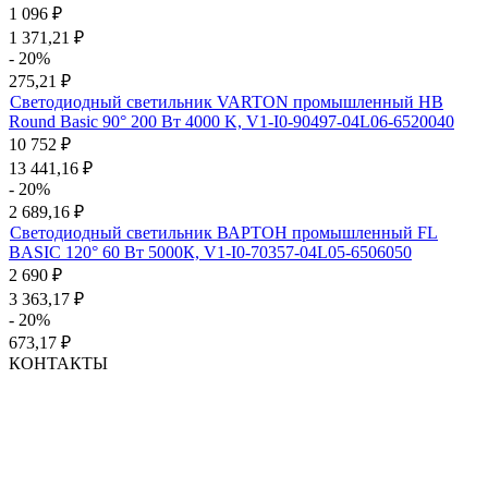
1 096
₽
1 371,21
₽
- 20%
275,21
₽
Светодиодный светильник VARTON промышленный HB
Round Basic 90° 200 Вт 4000 K, V1-I0-90497-04L06-6520040
10 752
₽
13 441,16
₽
- 20%
2 689,16
₽
Светодиодный светильник ВАРТОН промышленный FL
BASIC 120° 60 Вт 5000К, V1-I0-70357-04L05-6506050
2 690
₽
3 363,17
₽
- 20%
673,17
₽
КОНТАКТЫ