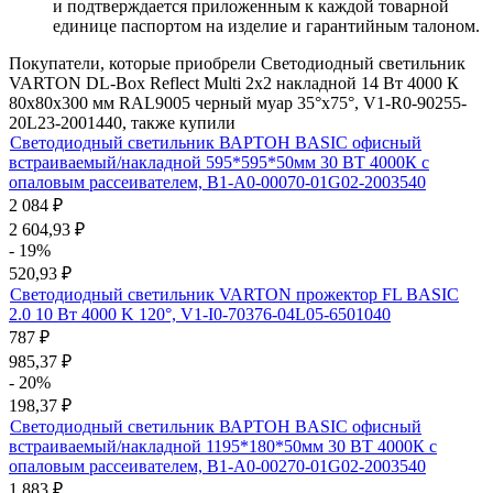
и подтверждается приложенным к каждой товарной
единице паспортом на изделие и гарантийным талоном.
Покупатели, которые приобрели Светодиодный светильник
VARTON DL-Box Reflect Multi 2x2 накладной 14 Вт 4000 К
80х80х300 мм RAL9005 черный муар 35°x75°, V1-R0-90255-
20L23-2001440, также купили
Светодиодный светильник ВАРТОН BASIC офисный
встраиваемый/накладной 595*595*50мм 30 ВТ 4000К с
опаловым рассеивателем, B1-A0-00070-01G02-2003540
2 084
₽
2 604,93
₽
- 19%
520,93
₽
Светодиодный светильник VARTON прожектор FL BASIC
2.0 10 Вт 4000 K 120°, V1-I0-70376-04L05-6501040
787
₽
985,37
₽
- 20%
198,37
₽
Светодиодный светильник ВАРТОН BASIC офисный
встраиваемый/накладной 1195*180*50мм 30 ВТ 4000К с
опаловым рассеивателем, B1-A0-00270-01G02-2003540
1 883
₽