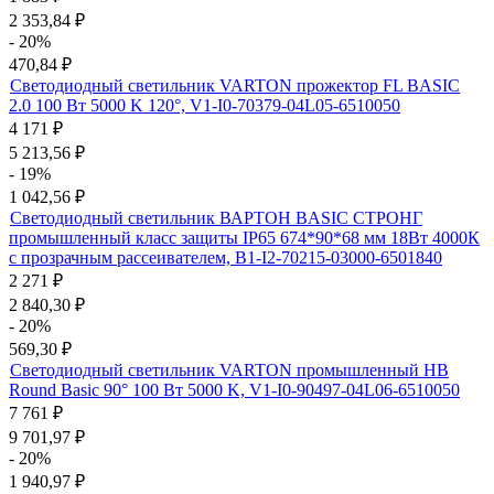
2 353,84
₽
- 20%
470,84
₽
Светодиодный светильник VARTON прожектор FL BASIC
2.0 100 Вт 5000 K 120°, V1-I0-70379-04L05-6510050
4 171
₽
5 213,56
₽
- 19%
1 042,56
₽
Светодиодный светильник ВАРТОН BASIC СТРОНГ
промышленный класс защиты IP65 674*90*68 мм 18Вт 4000К
с прозрачным рассеивателем, B1-I2-70215-03000-6501840
2 271
₽
2 840,30
₽
- 20%
569,30
₽
Светодиодный светильник VARTON промышленный HB
Round Basic 90° 100 Вт 5000 K, V1-I0-90497-04L06-6510050
7 761
₽
9 701,97
₽
- 20%
1 940,97
₽