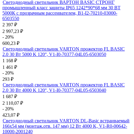
Светодиодный светильник ВАРТОН BASIC СТРОНГ
промышленный класс защиты IP65 1242*90*68 мм 30 ВТ
5000К с прозрачным рассеивателем, B1-I2-70210-03000-
6503550
2 397
₽
2 997,23
₽
- 20%
600,23
₽
Светодиодный светильник VARTON прожектор FL BASIC
2.0 30 Вт 5000 K 120°, V1-I0-70377-04L05-6503050
1 168
₽
1 461
₽
- 20%
293
₽
Светодиодный светильник VARTON прожектор FL BASIC
2.0 30 Вт 4000 K 120°, V1-I0-70377-04L05-6503040
1 687
₽
2 110,07
₽
- 20%
423,07
₽
Светодиодный светильник VARTON DL-Basic встраиваемый
166х54 мм (монтаж.отв. 147 мм) 12 Вт 4000 K, V1-R0-00642-
10000-2001240