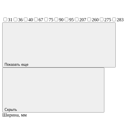
31
36
40
67
75
90
95
207
260
275
283
Показать еще
Скрыть
Ширина, мм