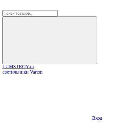
LUMSTROY.ru
cветильники Varton
Вход