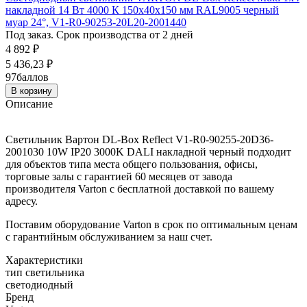
накладной 14 Вт 4000 К 150х40х150 мм RAL9005 черный
муар 24°, V1-R0-90253-20L20-2001440
Под заказ. Срок производства от 2 дней
4 892
₽
5 436,23
₽
97
баллов
В корзину
Описание
Светильник Вартон DL-Box Reflect V1-R0-90255-20D36-
2001030 10W IP20 3000K DALI накладной черный подходит
для объектов типа места общего пользования, офисы,
торговые залы с гарантией 60 месяцев от завода
производителя Varton с бесплатной доставкой по вашему
адресу.
Поставим оборудование Varton в срок по оптимальным ценам
с гарантийным обслуживанием за наш счет.
Характеристики
тип светильника
светодиодный
Бренд