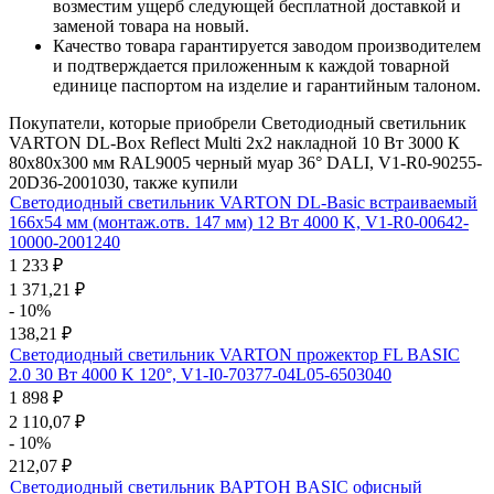
возместим ущерб следующей бесплатной доставкой и
заменой товара на новый.
Качество товара гарантируется заводом производителем
и подтверждается приложенным к каждой товарной
единице паспортом на изделие и гарантийным талоном.
Покупатели, которые приобрели Светодиодный светильник
VARTON DL-Box Reflect Multi 2x2 накладной 10 Вт 3000 К
80х80х300 мм RAL9005 черный муар 36° DALI, V1-R0-90255-
20D36-2001030, также купили
Светодиодный светильник VARTON DL-Basic встраиваемый
166х54 мм (монтаж.отв. 147 мм) 12 Вт 4000 K, V1-R0-00642-
10000-2001240
1 233
₽
1 371,21
₽
- 10%
138,21
₽
Светодиодный светильник VARTON прожектор FL BASIC
2.0 30 Вт 4000 K 120°, V1-I0-70377-04L05-6503040
1 898
₽
2 110,07
₽
- 10%
212,07
₽
Светодиодный светильник ВАРТОН BASIC офисный