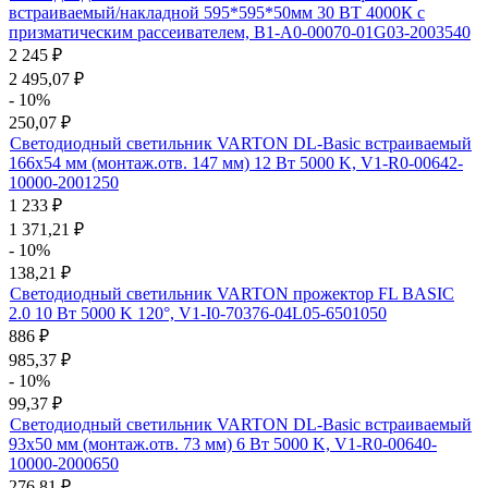
встраиваемый/накладной 595*595*50мм 30 ВТ 4000К с
призматическим рассеивателем, B1-A0-00070-01G03-2003540
2 245
₽
2 495,07
₽
- 10%
250,07
₽
Светодиодный светильник VARTON DL-Basic встраиваемый
166х54 мм (монтаж.отв. 147 мм) 12 Вт 5000 K, V1-R0-00642-
10000-2001250
1 233
₽
1 371,21
₽
- 10%
138,21
₽
Светодиодный светильник VARTON прожектор FL BASIC
2.0 10 Вт 5000 K 120°, V1-I0-70376-04L05-6501050
886
₽
985,37
₽
- 10%
99,37
₽
Светодиодный светильник VARTON DL-Basic встраиваемый
93х50 мм (монтаж.отв. 73 мм) 6 Вт 5000 K, V1-R0-00640-
10000-2000650
276,81
₽