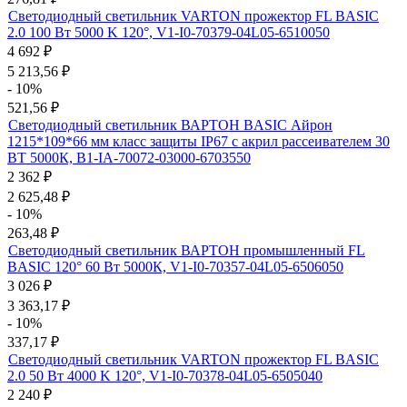
Светодиодный светильник VARTON прожектор FL BASIC
2.0 100 Вт 5000 K 120°, V1-I0-70379-04L05-6510050
4 692
₽
5 213,56
₽
- 10%
521,56
₽
Светодиодный светильник ВАРТОН BASIC Айрон
1215*109*66 мм класс защиты IP67 с акрил рассеивателем 30
ВТ 5000К, B1-IA-70072-03000-6703550
2 362
₽
2 625,48
₽
- 10%
263,48
₽
Светодиодный светильник ВАРТОН промышленный FL
BASIC 120° 60 Вт 5000К, V1-I0-70357-04L05-6506050
3 026
₽
3 363,17
₽
- 10%
337,17
₽
Светодиодный светильник VARTON прожектор FL BASIC
2.0 50 Вт 4000 K 120°, V1-I0-70378-04L05-6505040
2 240
₽