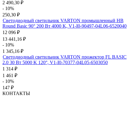
2 490,30
₽
- 10%
250,30
₽
Светодиодный светильник VARTON промышленный HB
Round Basic 90° 200 Вт 4000 K, V1-I0-90497-04L06-6520040
12 096
₽
13 441,16
₽
- 10%
1 345,16
₽
Светодиодный светильник VARTON прожектор FL BASIC
2.0 30 Вт 5000 K 120°, V1-I0-70377-04L05-6503050
1 314
₽
1 461
₽
- 10%
147
₽
КОНТАКТЫ