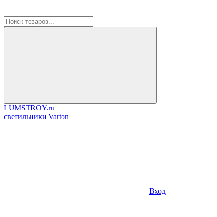
LUMSTROY.ru
cветильники Varton
Вход