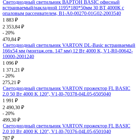
Светодиодный светильник ВАРТОН BASIC офисный
встраиваемый/накладной 1195*180*50мм 30 ВТ 4000К с
опаловым рассеивателем, B1-A0-00270-01G02-2003540
1 883
₽
2 353,84
₽
- 20%
470,84
₽
Светодиодный светильник VARTON DL-Basic встраиваемый
166х54 мм (монтаж.отв. 147 мм) 12 Вт 4000 K, V1-R0-00642-
10000-2001240
1 096
₽
1 371,21
₽
- 20%
275,21
₽
Светодиодный светильник VARTON прожектор FL BASIC
2.0 50 Вт 4000 K 120°, V1-I0-70378-04L05-6505040
1 991
₽
2 490,30
₽
- 20%
499,30
₽
Светодиодный светильник VARTON прожектор FL BASIC
2.0 10 Вт 4000 K 120°, V1-I0-70376-04L05-6501040
787
₽