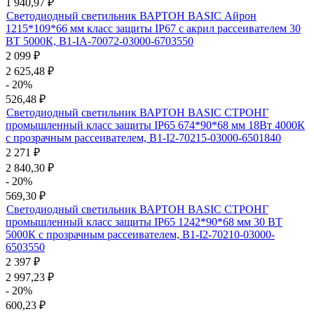
1 940,97
₽
Светодиодный светильник ВАРТОН BASIC Айрон
1215*109*66 мм класс защиты IP67 с акрил рассеивателем 30
ВТ 5000К, B1-IA-70072-03000-6703550
2 099
₽
2 625,48
₽
- 20%
526,48
₽
Светодиодный светильник ВАРТОН BASIC СТРОНГ
промышленный класс защиты IP65 674*90*68 мм 18Вт 4000К
с прозрачным рассеивателем, B1-I2-70215-03000-6501840
2 271
₽
2 840,30
₽
- 20%
569,30
₽
Светодиодный светильник ВАРТОН BASIC СТРОНГ
промышленный класс защиты IP65 1242*90*68 мм 30 ВТ
5000К с прозрачным рассеивателем, B1-I2-70210-03000-
6503550
2 397
₽
2 997,23
₽
- 20%
600,23
₽