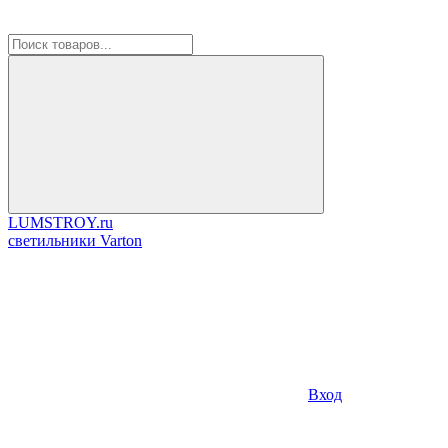
LUMSTROY.ru
cветильники Varton
Вход