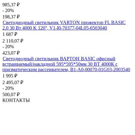
985,37
₽
- 20%
198,37
₽
Светодиодный светильник VARTON прожектор FL BASIC
2.0 30 Вт 4000 K 120°, V1-I0-70377-04L05-6503040
1 687
₽
2 110,07
₽
- 20%
423,07
₽
Светодиодный светильник ВАРТОН BASIC офисный
встраиваемый/накладной 595*595*50мм 30 ВТ 4000К с
призматическим рассеивателем, B1-A0-00070-01G03-2003540
1 995
₽
2 495,07
₽
- 20%
500,07
₽
КОНТАКТЫ