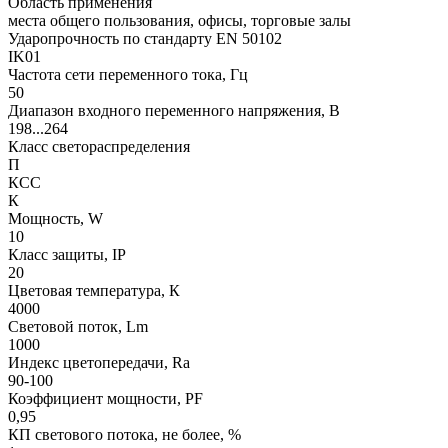
Область применения
места общего пользования, офисы, торговые залы
Ударопрочность по стандарту EN 50102
IK01
Частота сети переменного тока, Гц
50
Диапазон входного переменного напряжения, В
198...264
Класс светораспределения
П
КСС
К
Мощность, W
10
Класс защиты, IP
20
Цветовая температура, К
4000
Световой поток, Lm
1000
Индекс цветопередачи, Ra
90-100
Коэффициент мощности, PF
0,95
КП светового потока, не более, %