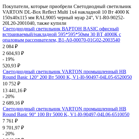
Покупатели, которые приобрели Светодиодный светильник
VARTON DL-Box Reflect Multi 1x4 накладной 10 Вт 4000 К
150х40х115 мм RAL9005 черный муар 24°, V1-R0-90252-
20L20-2001040, также купили
Светодиодный светильник ВАРТОН BASIC офисный
встраиваемый/накладной 595*595*50мм 30 ВТ 4000К с
опаловым рассеивателем, B1-A0-00070-01G02-2003540
2 084
₽
2 604,93
₽
- 19%
520,93
₽
Светодиодный светильник VARTON промышленный HB
Round Basic 120° 200 Вт 5000 K, V1-I0-90497-04L05-6520050
10 752
₽
13 441,16
₽
- 20%
2 689,16
₽
Светодиодный светильник VARTON промышленный HB
Round Basic 90° 100 Вт 5000 K, V1-I0-90497-04L06-6510050
7 761
₽
9 701,97
₽
- 20%