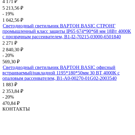
4 171
₽
5 213,56
₽
- 19%
1 042,56
₽
Светодиодный светильник ВАРТОН BASIC СТРОНГ
промышленный класс защиты IP65 674*90*68 мм 18Вт 4000К
с прозрачным рассеивателем, B1-I2-70215-03000-6501840
2 271
₽
2 840,30
₽
- 20%
569,30
₽
Светодиодный светильник ВАРТОН BASIC офисный
встраиваемый/накладной 1195*180*50мм 30 ВТ 4000К с
опаловым рассеивателем, B1-A0-00270-01G02-2003540
1 883
₽
2 353,84
₽
- 20%
470,84
₽
КОНТАКТЫ