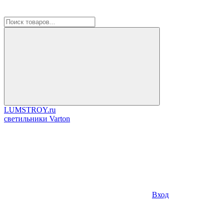
LUMSTROY.ru
cветильники Varton
Вход