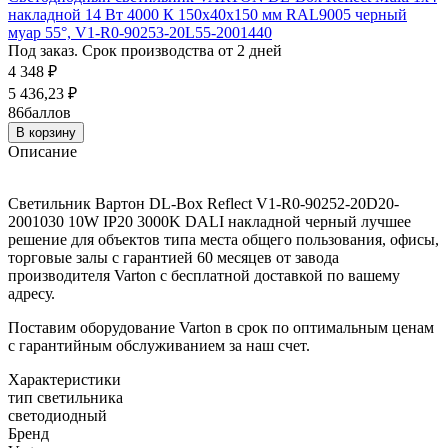
накладной 14 Вт 4000 К 150х40х150 мм RAL9005 черный
муар 55°, V1-R0-90253-20L55-2001440
Под заказ. Срок производства от 2 дней
4 348
₽
5 436,23
₽
86
баллов
В корзину
Описание
Светильник Вартон DL-Box Reflect V1-R0-90252-20D20-
2001030 10W IP20 3000K DALI накладной черный лучшее
решение для объектов типа места общего пользования, офисы,
торговые залы с гарантией 60 месяцев от завода
производителя Varton с бесплатной доставкой по вашему
адресу.
Поставим оборудование Varton в срок по оптимальным ценам
с гарантийным обслуживанием за наш счет.
Характеристики
тип светильника
светодиодный
Бренд