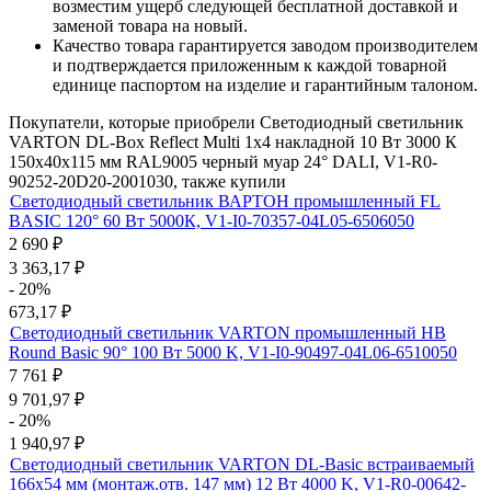
возместим ущерб следующей бесплатной доставкой и
заменой товара на новый.
Качество товара гарантируется заводом производителем
и подтверждается приложенным к каждой товарной
единице паспортом на изделие и гарантийным талоном.
Покупатели, которые приобрели Светодиодный светильник
VARTON DL-Box Reflect Multi 1x4 накладной 10 Вт 3000 К
150х40х115 мм RAL9005 черный муар 24° DALI, V1-R0-
90252-20D20-2001030, также купили
Светодиодный светильник ВАРТОН промышленный FL
BASIC 120° 60 Вт 5000К, V1-I0-70357-04L05-6506050
2 690
₽
3 363,17
₽
- 20%
673,17
₽
Светодиодный светильник VARTON промышленный HB
Round Basic 90° 100 Вт 5000 K, V1-I0-90497-04L06-6510050
7 761
₽
9 701,97
₽
- 20%
1 940,97
₽
Светодиодный светильник VARTON DL-Basic встраиваемый
166х54 мм (монтаж.отв. 147 мм) 12 Вт 4000 K, V1-R0-00642-