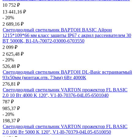
10 752
₽
13 441,16
₽
- 20%
2 689,16
₽
Светодиодный светильник ВАРТОН BASIC Айрон
1215*109*66 мм класс защиты IP67 с акрил рассеивателем 30
ВТ 5000К, B1-IA-70072-03000-6703550
2 099
₽
2 625,48
₽
- 20%
526,48
₽
Светодиодный светильник ВАРТОН DL-Basic встраиваемый
93х50мм (монтаж.отв. 73мм) 6Вт 4000К
276,81
₽
Светодиодный светильник VARTON прожектор FL BASIC
2.0 10 Вт 4000 K 120°, V1-I0-70376-04L05-6501040
787
₽
985,37
₽
- 20%
198,37
₽
Светодиодный светильник VARTON прожектор FL BASIC
2.0 100 Вт 5000 K 120°, V1-I0-70379-04L05-6510050