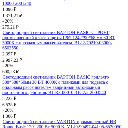
10000-2001240
1 096
₽
1 371,21
₽
- 20%
275,21
₽
Светодиодный светильник ВАРТОН BASIC СТРОНГ
промышленный класс защиты IP65 1242*90*68 мм 30 ВТ
5000К с прозрачным рассеивателем, B1-I2-70210-03000-
6503550
2 397
₽
2 997,23
₽
- 20%
600,23
₽
Светодиодный светильник ВАРТОН BASIC грильято
588*588*50мм 30 ВТ 4000К с планками для подвеса с
опаловым рассеивателем аварийный автономный
постоянного действия, B1-R3-00010-31GA2-2003540
5 222
₽
6 528
₽
- 20%
1 306
₽
Светодиодный светильник VARTON промышленный HB
Round Basic 120° 200 Вт 5000 K, V1-I0-90497-04L05-6520050