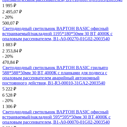
1 995
₽
2 495,07
₽
- 20%
500,07
₽
Светодиодный светильник ВАРТОН BASIC офисный
встраиваемый/накладной 1195*180*50мм 30 ВТ 4000К с
опаловым рассеивателем, B1-A0-00270-01G02-2003540
1 883
₽
2 353,84
₽
- 20%
470,84
₽
Светодиодный светильник ВАРТОН BASIC грильято
588*588*50мм 30 ВТ 4000К с планками для подвеса с
опаловым рассеивателем аварийный автономный
постоянного действия, B1-R3-00010-31GA2-2003540
5 222
₽
6 528
₽
- 20%
1 306
₽
Светодиодный светильник ВАРТОН BASIC офисный
встраиваемый/накладной 595*595*50мм 30 ВТ 4000К с
опаловым рассеивателем, B1-A0-00070-01G02-2003540