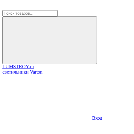
LUMSTROY.ru
cветильники Varton
Вход