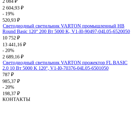
2 084
₽
2 604,93
₽
- 19%
520,93
₽
Светодиодный светильник VARTON промышленный HB
Round Basic 120° 200 Вт 5000 K, V1-I0-90497-04L05-6520050
10 752
₽
13 441,16
₽
- 20%
2 689,16
₽
Светодиодный светильник VARTON прожектор FL BASIC
2.0 10 Вт 5000 K 120°, V1-I0-70376-04L05-6501050
787
₽
985,37
₽
- 20%
198,37
₽
КОНТАКТЫ