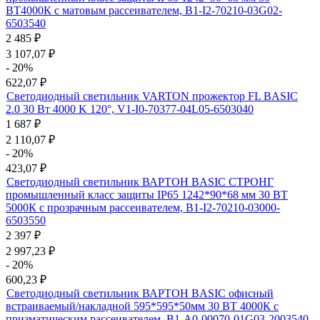
ВТ4000К с матовым рассеивателем, B1-I2-70210-03G02-
6503540
2 485
₽
3 107,07
₽
- 20%
622,07
₽
Светодиодный светильник VARTON прожектор FL BASIC
2.0 30 Вт 4000 K 120°, V1-I0-70377-04L05-6503040
1 687
₽
2 110,07
₽
- 20%
423,07
₽
Светодиодный светильник ВАРТОН BASIC СТРОНГ
промышленный класс защиты IP65 1242*90*68 мм 30 ВТ
5000К с прозрачным рассеивателем, B1-I2-70210-03000-
6503550
2 397
₽
2 997,23
₽
- 20%
600,23
₽
Светодиодный светильник ВАРТОН BASIC офисный
встраиваемый/накладной 595*595*50мм 30 ВТ 4000К с
призматическим рассеивателем, B1-A0-00070-01G03-2003540