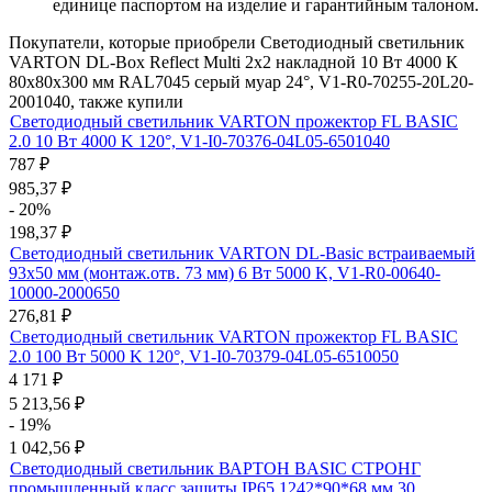
единице паспортом на изделие и гарантийным талоном.
Покупатели, которые приобрели Светодиодный светильник
VARTON DL-Box Reflect Multi 2x2 накладной 10 Вт 4000 К
80х80х300 мм RAL7045 серый муар 24°, V1-R0-70255-20L20-
2001040, также купили
Светодиодный светильник VARTON прожектор FL BASIC
2.0 10 Вт 4000 K 120°, V1-I0-70376-04L05-6501040
787
₽
985,37
₽
- 20%
198,37
₽
Светодиодный светильник VARTON DL-Basic встраиваемый
93х50 мм (монтаж.отв. 73 мм) 6 Вт 5000 K, V1-R0-00640-
10000-2000650
276,81
₽
Светодиодный светильник VARTON прожектор FL BASIC
2.0 100 Вт 5000 K 120°, V1-I0-70379-04L05-6510050
4 171
₽
5 213,56
₽
- 19%
1 042,56
₽
Светодиодный светильник ВАРТОН BASIC СТРОНГ
промышленный класс защиты IP65 1242*90*68 мм 30