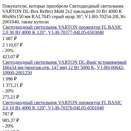
Покупатели, которые приобрели Светодиодный светильник
VARTON DL-Box Reflect Multi 2x2 накладной 10 Вт 4000 К
80х80х150 мм RAL7045 серый муар 36°, V1-R0-70254-20L36-
2001040, также купили
Светодиодный светильник VARTON прожектор FL BASIC
2.0 30 Вт 4000 K 120°, V1-I0-70377-04L05-6503040
1 687
₽
2 110,07
₽
- 20%
423,07
₽
Светодиодный светильник VARTON DL-Basic встраиваемый
166х54 мм (монтаж.отв. 147 мм) 12 Вт 5000 K, V1-R0-00642-
10000-2001250
1 096
₽
1 371,21
₽
- 20%
275,21
₽
Светодиодный светильник VARTON прожектор FL BASIC
2.0 10 Вт 4000 K 120°, V1-I0-70376-04L05-6501040
787
₽
985,37
₽
- 20%