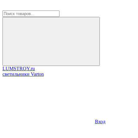
LUMSTROY.ru
cветильники Varton
Вход