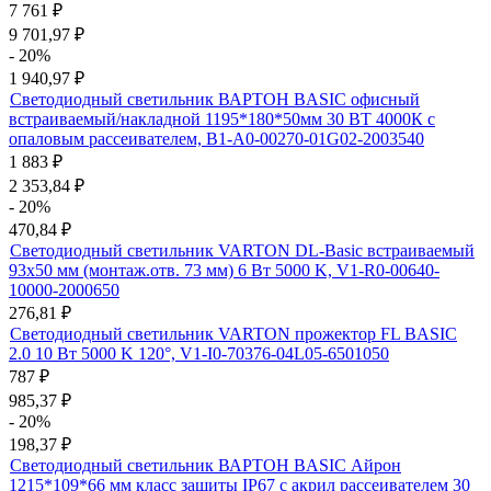
7 761
₽
9 701,97
₽
- 20%
1 940,97
₽
Светодиодный светильник ВАРТОН BASIC офисный
встраиваемый/накладной 1195*180*50мм 30 ВТ 4000К с
опаловым рассеивателем, B1-A0-00270-01G02-2003540
1 883
₽
2 353,84
₽
- 20%
470,84
₽
Светодиодный светильник VARTON DL-Basic встраиваемый
93х50 мм (монтаж.отв. 73 мм) 6 Вт 5000 K, V1-R0-00640-
10000-2000650
276,81
₽
Светодиодный светильник VARTON прожектор FL BASIC
2.0 10 Вт 5000 K 120°, V1-I0-70376-04L05-6501050
787
₽
985,37
₽
- 20%
198,37
₽
Светодиодный светильник ВАРТОН BASIC Айрон
1215*109*66 мм класс защиты IP67 с акрил рассеивателем 30