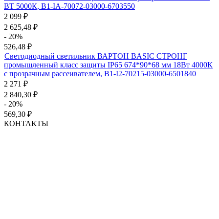
ВТ 5000К, B1-IA-70072-03000-6703550
2 099
₽
2 625,48
₽
- 20%
526,48
₽
Светодиодный светильник ВАРТОН BASIC СТРОНГ
промышленный класс защиты IP65 674*90*68 мм 18Вт 4000К
с прозрачным рассеивателем, B1-I2-70215-03000-6501840
2 271
₽
2 840,30
₽
- 20%
569,30
₽
КОНТАКТЫ