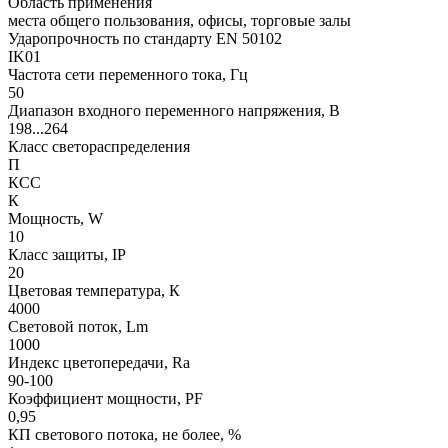
Область применения
места общего пользования, офисы, торговые залы
Ударопрочность по стандарту EN 50102
IK01
Частота сети переменного тока, Гц
50
Диапазон входного переменного напряжения, В
198...264
Класс светораспределения
П
КСС
К
Мощность, W
10
Класс защиты, IP
20
Цветовая температура, К
4000
Световой поток, Lm
1000
Индекс цветопередачи, Ra
90-100
Коэффициент мощности, PF
0,95
КП светового потока, не более, %