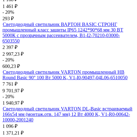
1 461
₽
- 20%
293
₽
Светодиодный светильник ВАРТОН BASIC СТРОНГ
промышленный класс защиты IP65 1242*90*68 мм 30 ВТ
5000К с прозрачным рассеивателем, B1-I2-70210-03000-
6503550
2 397
₽
2 997,23
₽
- 20%
600,23
₽
Светодиодный светильник VARTON промышленный HB
Round Basic 90° 100 Вт 5000 K, V1-I0-90497-04L06-6510050
7 761
₽
9 701,97
₽
- 20%
1 940,97
₽
Светодиодный светильник VARTON DL-Basic встраиваемый
166х54 мм (монтаж.отв. 147 мм) 12 Вт 4000 K, V1-R0-00642-
10000-2001240
1 096
₽
1 371,21
₽