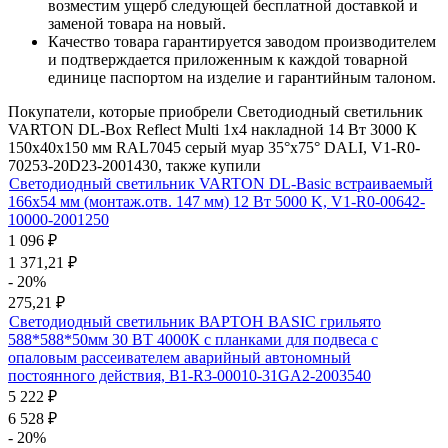
возместим ущерб следующей бесплатной доставкой и
заменой товара на новый.
Качество товара гарантируется заводом производителем
и подтверждается приложенным к каждой товарной
единице паспортом на изделие и гарантийным талоном.
Покупатели, которые приобрели Светодиодный светильник
VARTON DL-Box Reflect Multi 1x4 накладной 14 Вт 3000 К
150х40х150 мм RAL7045 серый муар 35°x75° DALI, V1-R0-
70253-20D23-2001430, также купили
Светодиодный светильник VARTON DL-Basic встраиваемый
166х54 мм (монтаж.отв. 147 мм) 12 Вт 5000 K, V1-R0-00642-
10000-2001250
1 096
₽
1 371,21
₽
- 20%
275,21
₽
Светодиодный светильник ВАРТОН BASIC грильято
588*588*50мм 30 ВТ 4000К с планками для подвеса с
опаловым рассеивателем аварийный автономный
постоянного действия, B1-R3-00010-31GA2-2003540
5 222
₽
6 528
₽
- 20%