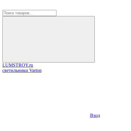
LUMSTROY.ru
cветильники Varton
Вход