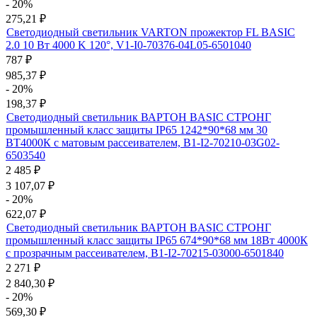
- 20%
275,21
₽
Светодиодный светильник VARTON прожектор FL BASIC
2.0 10 Вт 4000 K 120°, V1-I0-70376-04L05-6501040
787
₽
985,37
₽
- 20%
198,37
₽
Светодиодный светильник ВАРТОН BASIC СТРОНГ
промышленный класс защиты IP65 1242*90*68 мм 30
ВТ4000К с матовым рассеивателем, B1-I2-70210-03G02-
6503540
2 485
₽
3 107,07
₽
- 20%
622,07
₽
Светодиодный светильник ВАРТОН BASIC СТРОНГ
промышленный класс защиты IP65 674*90*68 мм 18Вт 4000К
с прозрачным рассеивателем, B1-I2-70215-03000-6501840
2 271
₽
2 840,30
₽
- 20%
569,30
₽