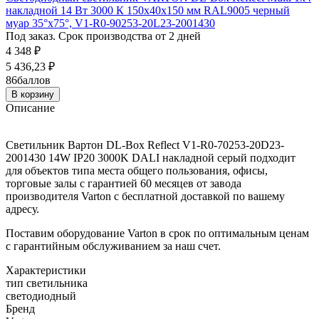
накладной 14 Вт 3000 К 150х40х150 мм RAL9005 черный
муар 35°x75°, V1-R0-90253-20L23-2001430
Под заказ. Срок производства от 2 дней
4 348
₽
5 436,23
₽
86
баллов
В корзину
Описание
Светильник Вартон DL-Box Reflect V1-R0-70253-20D23-
2001430 14W IP20 3000K DALI накладной серый подходит
для объектов типа места общего пользования, офисы,
торговые залы с гарантией 60 месяцев от завода
производителя Varton с бесплатной доставкой по вашему
адресу.
Поставим оборудование Varton в срок по оптимальным ценам
с гарантийным обслуживанием за наш счет.
Характеристики
тип светильника
светодиодный
Бренд