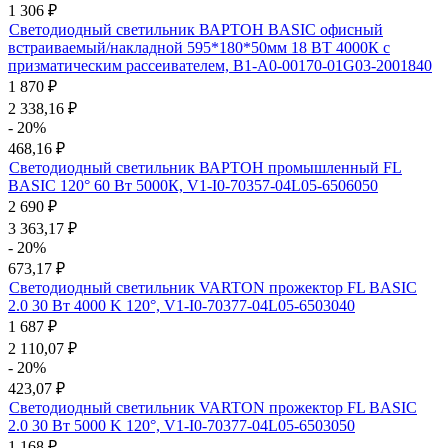
1 306
₽
Светодиодный светильник ВАРТОН BASIC офисный
встраиваемый/накладной 595*180*50мм 18 ВТ 4000К с
призматическим рассеивателем, B1-A0-00170-01G03-2001840
1 870
₽
2 338,16
₽
- 20%
468,16
₽
Светодиодный светильник ВАРТОН промышленный FL
BASIC 120° 60 Вт 5000К, V1-I0-70357-04L05-6506050
2 690
₽
3 363,17
₽
- 20%
673,17
₽
Светодиодный светильник VARTON прожектор FL BASIC
2.0 30 Вт 4000 K 120°, V1-I0-70377-04L05-6503040
1 687
₽
2 110,07
₽
- 20%
423,07
₽
Светодиодный светильник VARTON прожектор FL BASIC
2.0 30 Вт 5000 K 120°, V1-I0-70377-04L05-6503050
1 168
₽