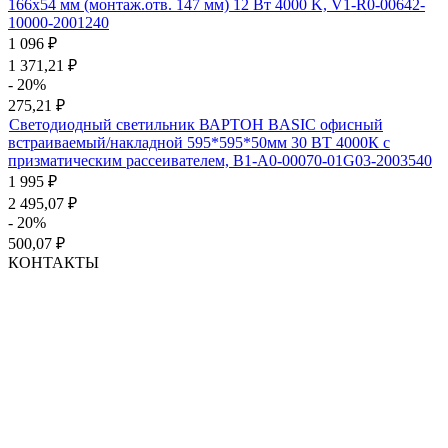
166х54 мм (монтаж.отв. 147 мм) 12 Вт 4000 K, V1-R0-00642-
10000-2001240
1 096
₽
1 371,21
₽
- 20%
275,21
₽
Светодиодный светильник ВАРТОН BASIC офисный
встраиваемый/накладной 595*595*50мм 30 ВТ 4000К с
призматическим рассеивателем, B1-A0-00070-01G03-2003540
1 995
₽
2 495,07
₽
- 20%
500,07
₽
КОНТАКТЫ