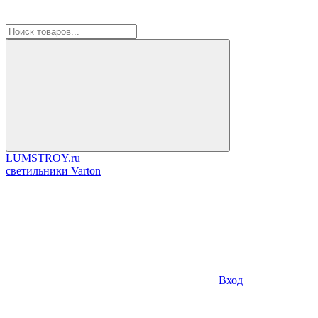
LUMSTROY.ru
cветильники Varton
Вход