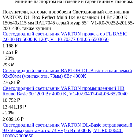
единице паспортом на изделие и гарантийным талоном.
Покупатели, которые приобрели Светодиодный светильник
VARTON DL-Box Reflect Multi 1x4 накладной 14 Вт 3000 К
150х40х115 мм RAL7045 серый муар 55°, V1-R0-70252-20L55-
2001430, также купили
Светодиодный светильник VARTON прожектор FL BASIC
2.0 30 Вт 5000 K 120°, V1-I0-70377-04L05-6503050
1 168
₽
1 461
₽
- 20%
293
₽
Светодиодный светильник ВАРТОН DL-Basic встраиваемый
93х50мм (монтаж.отв. 73мм) 6Вт 4000К
276,81
₽
Светодиодный светильник VARTON промышленный HB
Round Basic 90° 200 Вт 4000 K, V1-I0-90497-04L06-6520040
10 752
₽
13 441,16
₽
- 20%
2 689,16
₽
Светодиодный светильник VARTON DL-Basic встраиваемый
93х50 мм (монтаж.отв. 73 мм) 6 Вт 5000 K, V1-R0-00640-
10000-2000650