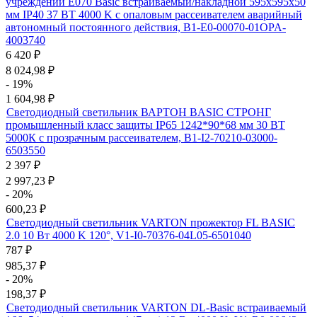
учреждений E070 Basic встраиваемый/накладной 595х595х50
мм IP40 37 ВТ 4000 K с опаловым рассеивателем аварийный
автономный постоянного действия, B1-E0-00070-01OPA-
4003740
6 420
₽
8 024,98
₽
- 19%
1 604,98
₽
Светодиодный светильник ВАРТОН BASIC СТРОНГ
промышленный класс защиты IP65 1242*90*68 мм 30 ВТ
5000К с прозрачным рассеивателем, B1-I2-70210-03000-
6503550
2 397
₽
2 997,23
₽
- 20%
600,23
₽
Светодиодный светильник VARTON прожектор FL BASIC
2.0 10 Вт 4000 K 120°, V1-I0-70376-04L05-6501040
787
₽
985,37
₽
- 20%
198,37
₽
Светодиодный светильник VARTON DL-Basic встраиваемый