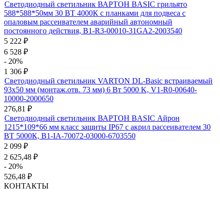
Светодиодный светильник ВАРТОН BASIC грильято
588*588*50мм 30 ВТ 4000К с планками для подвеса с
опаловым рассеивателем аварийный автономный
постоянного действия, B1-R3-00010-31GA2-2003540
5 222
₽
6 528
₽
- 20%
1 306
₽
Светодиодный светильник VARTON DL-Basic встраиваемый
93х50 мм (монтаж.отв. 73 мм) 6 Вт 5000 K, V1-R0-00640-
10000-2000650
276,81
₽
Светодиодный светильник ВАРТОН BASIC Айрон
1215*109*66 мм класс защиты IP67 с акрил рассеивателем 30
ВТ 5000К, B1-IA-70072-03000-6703550
2 099
₽
2 625,48
₽
- 20%
526,48
₽
КОНТАКТЫ