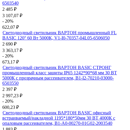
6503540
2 485
₽
3 107,07
₽
- 20%
622,07
₽
Светодиодный светильник ВАРТОН промышленный FL
BASIC 120° 60 Вт 5000К, V1-I0-70357-04L05-6506050
2 690
₽
3 363,17
₽
- 20%
673,17
₽
Светодиодный светильник ВАРТОН BASIC СТРОНГ
промышленный класс защиты IP65 1242*90*68 мм 30 ВТ
5000К с прозрачным рассеивателем, B1-I2-70210-03000-
6503550
2 397
₽
2 997,23
₽
- 20%
600,23
₽
Светодиодный светильник ВАРТОН BASIC офисный
встраиваемый/накладной 1195*180*50мм 30 ВТ 4000К с
опаловым рассеивателем, B1-A0-00270-01G02-2003540
1 883
₽