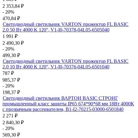
2 353,84
₽
- 20%
470,84
₽
Светодиодный светильник VARTON прожектор FL BASIC
2.0 50 Вт 4000 K 120°, V1-I0-70378-04L05-6505040
1 991
₽
2 490,30
₽
- 20%
499,30
₽
Светодиодный светильник VARTON прожектор FL BASIC
2.0 10 Вт 4000 K 120°, V1-I0-70376-04L05-6501040
787
₽
985,37
₽
- 20%
198,37
₽
Светодиодный светильник ВАРТОН BASIC СТРОНГ
промышленный класс защиты IP65 674*90*68 мм 18Вт 4000К
с прозрачным рассеивателем, B1-I2-70215-03000-6501840
2 271
₽
2 840,30
₽
- 20%
569,30
₽