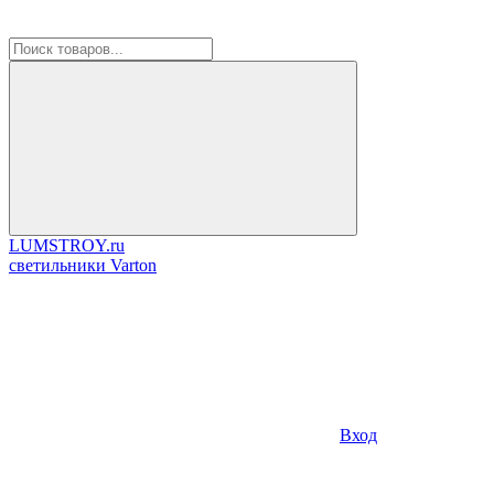
LUMSTROY.ru
cветильники Varton
Вход