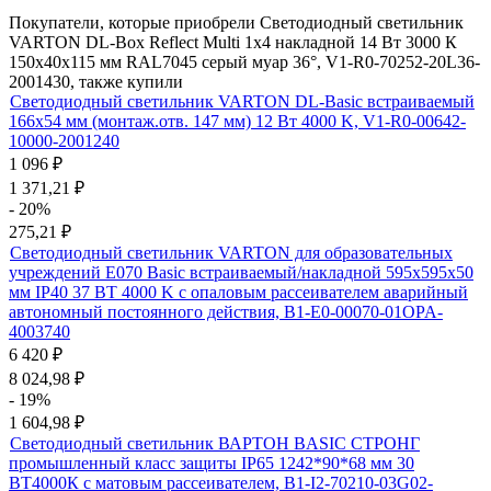
Покупатели, которые приобрели Светодиодный светильник
VARTON DL-Box Reflect Multi 1x4 накладной 14 Вт 3000 К
150х40х115 мм RAL7045 серый муар 36°, V1-R0-70252-20L36-
2001430, также купили
Светодиодный светильник VARTON DL-Basic встраиваемый
166х54 мм (монтаж.отв. 147 мм) 12 Вт 4000 K, V1-R0-00642-
10000-2001240
1 096
₽
1 371,21
₽
- 20%
275,21
₽
Светодиодный светильник VARTON для образовательных
учреждений E070 Basic встраиваемый/накладной 595х595х50
мм IP40 37 ВТ 4000 K с опаловым рассеивателем аварийный
автономный постоянного действия, B1-E0-00070-01OPA-
4003740
6 420
₽
8 024,98
₽
- 19%
1 604,98
₽
Светодиодный светильник ВАРТОН BASIC СТРОНГ
промышленный класс защиты IP65 1242*90*68 мм 30
ВТ4000К с матовым рассеивателем, B1-I2-70210-03G02-