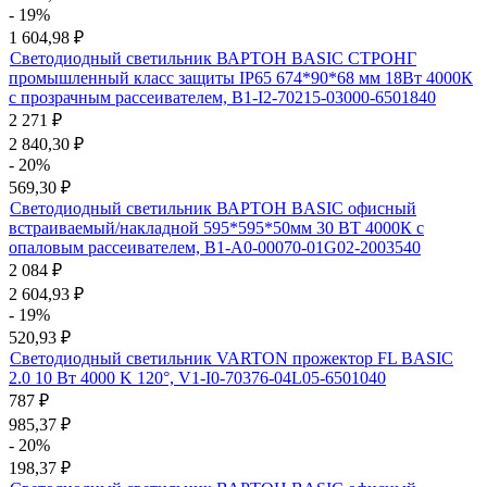
- 19%
1 604,98
₽
Светодиодный светильник ВАРТОН BASIC СТРОНГ
промышленный класс защиты IP65 674*90*68 мм 18Вт 4000К
с прозрачным рассеивателем, B1-I2-70215-03000-6501840
2 271
₽
2 840,30
₽
- 20%
569,30
₽
Светодиодный светильник ВАРТОН BASIC офисный
встраиваемый/накладной 595*595*50мм 30 ВТ 4000К с
опаловым рассеивателем, B1-A0-00070-01G02-2003540
2 084
₽
2 604,93
₽
- 19%
520,93
₽
Светодиодный светильник VARTON прожектор FL BASIC
2.0 10 Вт 4000 K 120°, V1-I0-70376-04L05-6501040
787
₽
985,37
₽
- 20%
198,37
₽