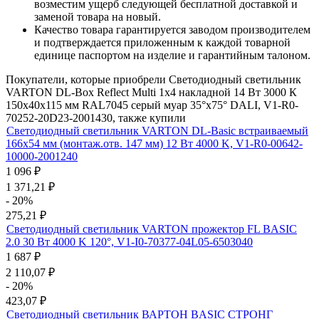
возместим ущерб следующей бесплатной доставкой и
заменой товара на новый.
Качество товара гарантируется заводом производителем
и подтверждается приложенным к каждой товарной
единице паспортом на изделие и гарантийным талоном.
Покупатели, которые приобрели Светодиодный светильник
VARTON DL-Box Reflect Multi 1x4 накладной 14 Вт 3000 К
150х40х115 мм RAL7045 серый муар 35°x75° DALI, V1-R0-
70252-20D23-2001430, также купили
Светодиодный светильник VARTON DL-Basic встраиваемый
166х54 мм (монтаж.отв. 147 мм) 12 Вт 4000 K, V1-R0-00642-
10000-2001240
1 096
₽
1 371,21
₽
- 20%
275,21
₽
Светодиодный светильник VARTON прожектор FL BASIC
2.0 30 Вт 4000 K 120°, V1-I0-70377-04L05-6503040
1 687
₽
2 110,07
₽
- 20%
423,07
₽
Светодиодный светильник ВАРТОН BASIC СТРОНГ