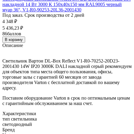
накладной 14 Вт 3000 К 150х40х150 мм RAL9005 черный
муар 36°, V1-R0-90253-20L36-2001430
Под заказ. Срок производства от 2 дней
4 348
₽
5 436,23
₽
86
баллов
В корзину
Описание
Светильник Вартон DL-Box Reflect V1-R0-70252-20D23-
2001430 14W IP20 3000K DALI накладной серый рекомендуем
для объектов типа места общего пользования, офисы,
торговые залы с гарантией 60 месяцев от завода
производителя Varton с бесплатной доставкой по вашему
адресу.
Поставим оборудование Varton в срок по оптимальным ценам
с гарантийным обслуживанием за наш счет.
Характеристики
тип светильника
светодиодный
Бренд