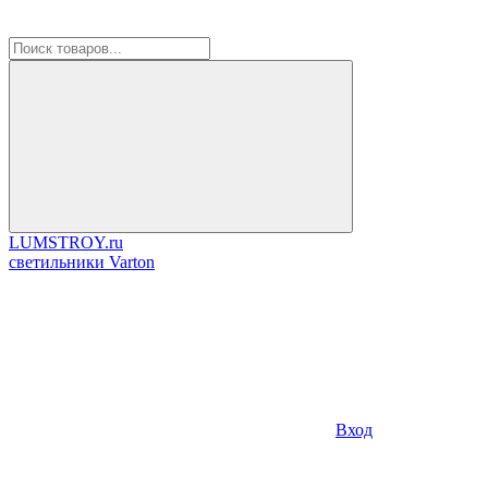
LUMSTROY.ru
cветильники Varton
Вход