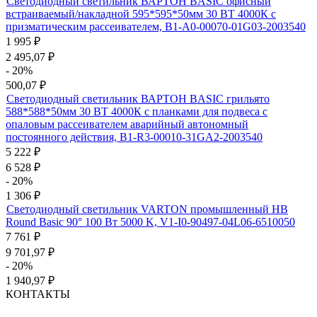
Светодиодный светильник ВАРТОН BASIC офисный
встраиваемый/накладной 595*595*50мм 30 ВТ 4000К с
призматическим рассеивателем, B1-A0-00070-01G03-2003540
1 995
₽
2 495,07
₽
- 20%
500,07
₽
Светодиодный светильник ВАРТОН BASIC грильято
588*588*50мм 30 ВТ 4000К с планками для подвеса с
опаловым рассеивателем аварийный автономный
постоянного действия, B1-R3-00010-31GA2-2003540
5 222
₽
6 528
₽
- 20%
1 306
₽
Светодиодный светильник VARTON промышленный HB
Round Basic 90° 100 Вт 5000 K, V1-I0-90497-04L06-6510050
7 761
₽
9 701,97
₽
- 20%
1 940,97
₽
КОНТАКТЫ