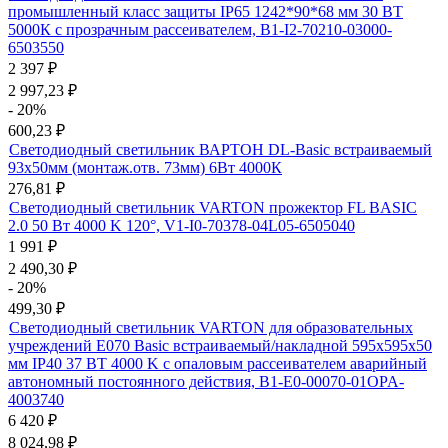
промышленный класс защиты IP65 1242*90*68 мм 30 ВТ
5000К с прозрачным рассеивателем, B1-I2-70210-03000-
6503550
2 397
₽
2 997,23
₽
- 20%
600,23
₽
Светодиодный светильник ВАРТОН DL-Basic встраиваемый
93х50мм (монтаж.отв. 73мм) 6Вт 4000К
276,81
₽
Светодиодный светильник VARTON прожектор FL BASIC
2.0 50 Вт 4000 K 120°, V1-I0-70378-04L05-6505040
1 991
₽
2 490,30
₽
- 20%
499,30
₽
Светодиодный светильник VARTON для образовательных
учреждений E070 Basic встраиваемый/накладной 595х595х50
мм IP40 37 ВТ 4000 K с опаловым рассеивателем аварийный
автономный постоянного действия, B1-E0-00070-01OPA-
4003740
6 420
₽
8 024,98
₽