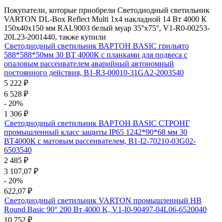
Покупатели, которые приобрели Светодиодный светильник
VARTON DL-Box Reflect Multi 1x4 накладной 14 Вт 4000 К
150х40х150 мм RAL9003 белый муар 35°x75°, V1-R0-00253-
20L23-2001440, также купили
Светодиодный светильник ВАРТОН BASIC грильято
588*588*50мм 30 ВТ 4000К с планками для подвеса с
опаловым рассеивателем аварийный автономный
постоянного действия, B1-R3-00010-31GA2-2003540
5 222
₽
6 528
₽
- 20%
1 306
₽
Светодиодный светильник ВАРТОН BASIC СТРОНГ
промышленный класс защиты IP65 1242*90*68 мм 30
ВТ4000К с матовым рассеивателем, B1-I2-70210-03G02-
6503540
2 485
₽
3 107,07
₽
- 20%
622,07
₽
Светодиодный светильник VARTON промышленный HB
Round Basic 90° 200 Вт 4000 K, V1-I0-90497-04L06-6520040
10 752
₽