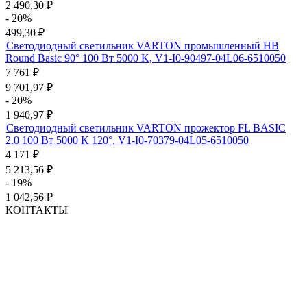
2 490,30
₽
- 20%
499,30
₽
Светодиодный светильник VARTON промышленный HB
Round Basic 90° 100 Вт 5000 K, V1-I0-90497-04L06-6510050
7 761
₽
9 701,97
₽
- 20%
1 940,97
₽
Светодиодный светильник VARTON прожектор FL BASIC
2.0 100 Вт 5000 K 120°, V1-I0-70379-04L05-6510050
4 171
₽
5 213,56
₽
- 19%
1 042,56
₽
КОНТАКТЫ