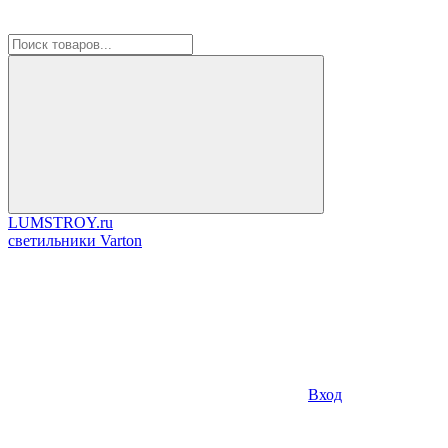
LUMSTROY.ru
cветильники Varton
Вход