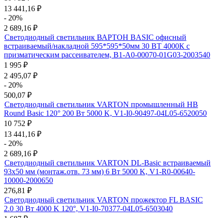
13 441,16
₽
- 20%
2 689,16
₽
Светодиодный светильник ВАРТОН BASIC офисный
встраиваемый/накладной 595*595*50мм 30 ВТ 4000К с
призматическим рассеивателем, B1-A0-00070-01G03-2003540
1 995
₽
2 495,07
₽
- 20%
500,07
₽
Светодиодный светильник VARTON промышленный HB
Round Basic 120° 200 Вт 5000 K, V1-I0-90497-04L05-6520050
10 752
₽
13 441,16
₽
- 20%
2 689,16
₽
Светодиодный светильник VARTON DL-Basic встраиваемый
93х50 мм (монтаж.отв. 73 мм) 6 Вт 5000 K, V1-R0-00640-
10000-2000650
276,81
₽
Светодиодный светильник VARTON прожектор FL BASIC
2.0 30 Вт 4000 K 120°, V1-I0-70377-04L05-6503040