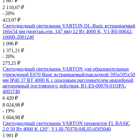
1 687
₽
2 110,07
₽
- 20%
423,07
₽
Светодиодный светильник VARTON DL-Basic встраиваемый
166х54 мм (монтаж.отв. 147 мм) 12 Вт 4000 K, V1-R0-00642-
10000-2001240
1 096
₽
1 371,21
₽
- 20%
275,21
₽
Светодиодный светильник VARTON для образовательных
учреждений E070 Basic встраиваемый/накладной 595х595х50
мм IP40 37 ВТ 4000 K с опаловым рассеивателем аварийный
автономный постоянного действия, B1-E0-00070-01OPA-
4003740
6 420
₽
8 024,98
₽
- 19%
1 604,98
₽
Светодиодный светильник VARTON прожектор FL BASIC
2.0 50 Вт 4000 K 120°, V1-I0-70378-04L05-6505040
1 991
₽