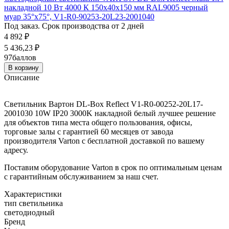
накладной 10 Вт 4000 К 150х40х150 мм RAL9005 черный
муар 35°x75°, V1-R0-90253-20L23-2001040
Под заказ. Срок производства от 2 дней
4 892
₽
5 436,23
₽
97
баллов
В корзину
Описание
Светильник Вартон DL-Box Reflect V1-R0-00252-20L17-
2001030 10W IP20 3000K накладной белый лучшее решение
для объектов типа места общего пользования, офисы,
торговые залы с гарантией 60 месяцев от завода
производителя Varton с бесплатной доставкой по вашему
адресу.
Поставим оборудование Varton в срок по оптимальным ценам
с гарантийным обслуживанием за наш счет.
Характеристики
тип светильника
светодиодный
Бренд