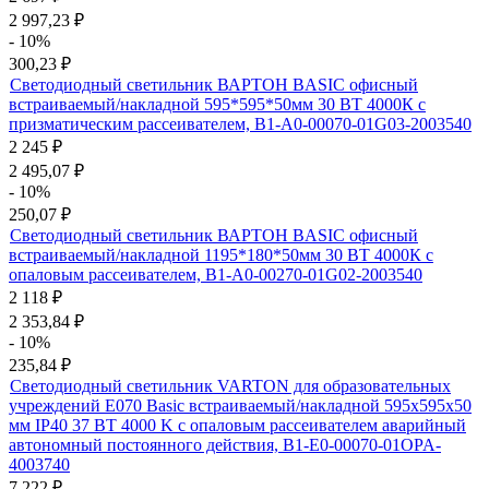
2 997,23
₽
- 10%
300,23
₽
Светодиодный светильник ВАРТОН BASIC офисный
встраиваемый/накладной 595*595*50мм 30 ВТ 4000К с
призматическим рассеивателем, B1-A0-00070-01G03-2003540
2 245
₽
2 495,07
₽
- 10%
250,07
₽
Светодиодный светильник ВАРТОН BASIC офисный
встраиваемый/накладной 1195*180*50мм 30 ВТ 4000К с
опаловым рассеивателем, B1-A0-00270-01G02-2003540
2 118
₽
2 353,84
₽
- 10%
235,84
₽
Светодиодный светильник VARTON для образовательных
учреждений E070 Basic встраиваемый/накладной 595х595х50
мм IP40 37 ВТ 4000 K с опаловым рассеивателем аварийный
автономный постоянного действия, B1-E0-00070-01OPA-
4003740
7 222
₽