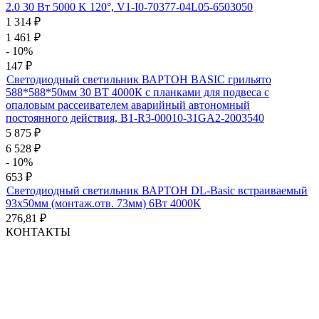
2.0 30 Вт 5000 K 120°, V1-I0-70377-04L05-6503050
1 314
₽
1 461
₽
- 10%
147
₽
Светодиодный светильник ВАРТОН BASIC грильято
588*588*50мм 30 ВТ 4000К с планками для подвеса с
опаловым рассеивателем аварийный автономный
постоянного действия, B1-R3-00010-31GA2-2003540
5 875
₽
6 528
₽
- 10%
653
₽
Светодиодный светильник ВАРТОН DL-Basic встраиваемый
93х50мм (монтаж.отв. 73мм) 6Вт 4000К
276,81
₽
КОНТАКТЫ