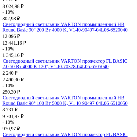
8 024,98
₽
- 10%
802,98
₽
Светодиодный светильник VARTON промышленный HB
Round Basic 90° 200 Вт 4000 K, V1-I0-90497-04L06-6520040
12 096
₽
13 441,16
₽
- 10%
1 345,16
₽
Светодиодный светильник VARTON прожектор FL BASIC
2.0 50 Вт 4000 K 120°, V1-I0-70378-04L05-6505040
2 240
₽
2 490,30
₽
- 10%
250,30
₽
Светодиодный светильник VARTON промышленный HB
Round Basic 90° 100 Вт 5000 K, V1-I0-90497-04L06-6510050
8 731
₽
9 701,97
₽
- 10%
970,97
₽
Светодиодный светильник VARTON прожектор FL BASIC