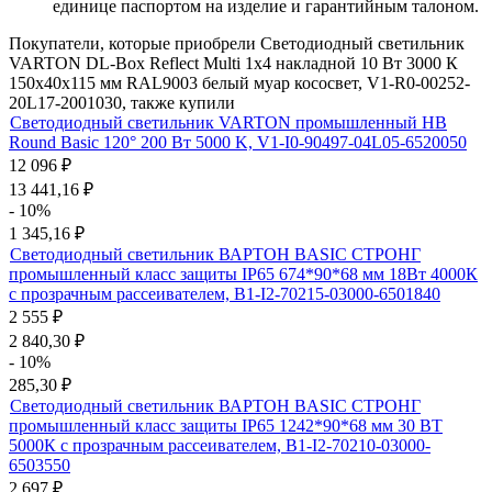
единице паспортом на изделие и гарантийным талоном.
Покупатели, которые приобрели Светодиодный светильник
VARTON DL-Box Reflect Multi 1x4 накладной 10 Вт 3000 К
150х40х115 мм RAL9003 белый муар кососвет, V1-R0-00252-
20L17-2001030, также купили
Светодиодный светильник VARTON промышленный HB
Round Basic 120° 200 Вт 5000 K, V1-I0-90497-04L05-6520050
12 096
₽
13 441,16
₽
- 10%
1 345,16
₽
Светодиодный светильник ВАРТОН BASIC СТРОНГ
промышленный класс защиты IP65 674*90*68 мм 18Вт 4000К
с прозрачным рассеивателем, B1-I2-70215-03000-6501840
2 555
₽
2 840,30
₽
- 10%
285,30
₽
Светодиодный светильник ВАРТОН BASIC СТРОНГ
промышленный класс защиты IP65 1242*90*68 мм 30 ВТ
5000К с прозрачным рассеивателем, B1-I2-70210-03000-
6503550
2 697
₽