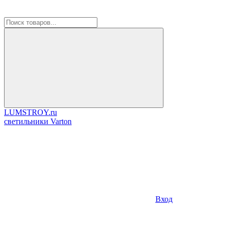
LUMSTROY.ru
cветильники Varton
Вход