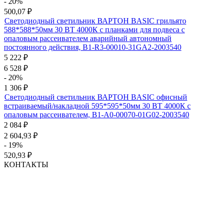
- 20%
500,07
₽
Светодиодный светильник ВАРТОН BASIC грильято
588*588*50мм 30 ВТ 4000К с планками для подвеса с
опаловым рассеивателем аварийный автономный
постоянного действия, B1-R3-00010-31GA2-2003540
5 222
₽
6 528
₽
- 20%
1 306
₽
Светодиодный светильник ВАРТОН BASIC офисный
встраиваемый/накладной 595*595*50мм 30 ВТ 4000К с
опаловым рассеивателем, B1-A0-00070-01G02-2003540
2 084
₽
2 604,93
₽
- 19%
520,93
₽
КОНТАКТЫ