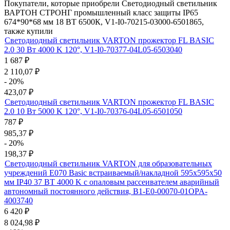
Покупатели, которые приобрели Светодиодный светильник
ВАРТОН СТРОНГ промышленный класс защиты IP65
674*90*68 мм 18 ВТ 6500К, V1-I0-70215-03000-6501865,
также купили
Светодиодный светильник VARTON прожектор FL BASIC
2.0 30 Вт 4000 K 120°, V1-I0-70377-04L05-6503040
1 687
₽
2 110,07
₽
- 20%
423,07
₽
Светодиодный светильник VARTON прожектор FL BASIC
2.0 10 Вт 5000 K 120°, V1-I0-70376-04L05-6501050
787
₽
985,37
₽
- 20%
198,37
₽
Светодиодный светильник VARTON для образовательных
учреждений E070 Basic встраиваемый/накладной 595х595х50
мм IP40 37 ВТ 4000 K с опаловым рассеивателем аварийный
автономный постоянного действия, B1-E0-00070-01OPA-
4003740
6 420
₽
8 024,98
₽