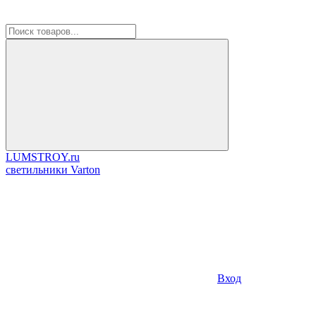
LUMSTROY.ru
cветильники Varton
Вход