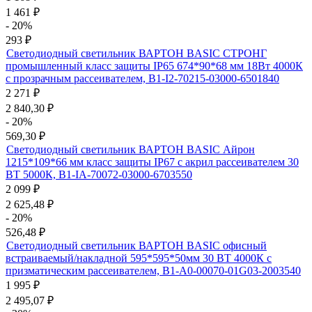
1 461
₽
- 20%
293
₽
Светодиодный светильник ВАРТОН BASIC СТРОНГ
промышленный класс защиты IP65 674*90*68 мм 18Вт 4000К
с прозрачным рассеивателем, B1-I2-70215-03000-6501840
2 271
₽
2 840,30
₽
- 20%
569,30
₽
Светодиодный светильник ВАРТОН BASIC Айрон
1215*109*66 мм класс защиты IP67 с акрил рассеивателем 30
ВТ 5000К, B1-IA-70072-03000-6703550
2 099
₽
2 625,48
₽
- 20%
526,48
₽
Светодиодный светильник ВАРТОН BASIC офисный
встраиваемый/накладной 595*595*50мм 30 ВТ 4000К с
призматическим рассеивателем, B1-A0-00070-01G03-2003540
1 995
₽
2 495,07
₽