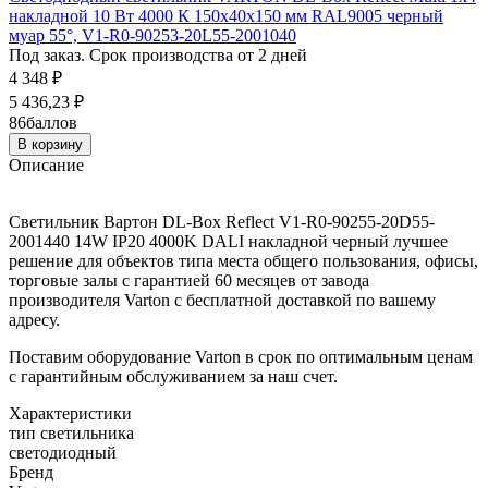
накладной 10 Вт 4000 К 150х40х150 мм RAL9005 черный
муар 55°, V1-R0-90253-20L55-2001040
Под заказ. Срок производства от 2 дней
4 348
₽
5 436,23
₽
86
баллов
В корзину
Описание
Светильник Вартон DL-Box Reflect V1-R0-90255-20D55-
2001440 14W IP20 4000K DALI накладной черный лучшее
решение для объектов типа места общего пользования, офисы,
торговые залы с гарантией 60 месяцев от завода
производителя Varton с бесплатной доставкой по вашему
адресу.
Поставим оборудование Varton в срок по оптимальным ценам
с гарантийным обслуживанием за наш счет.
Характеристики
тип светильника
светодиодный
Бренд