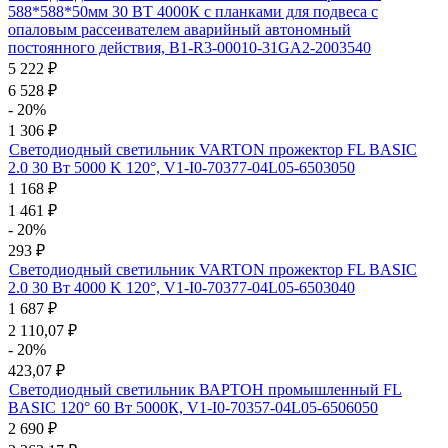
588*588*50мм 30 ВТ 4000К с планками для подвеса с
опаловым рассеивателем аварийный автономный
постоянного действия, B1-R3-00010-31GA2-2003540
5 222
₽
6 528
₽
- 20%
1 306
₽
Светодиодный светильник VARTON прожектор FL BASIC
2.0 30 Вт 5000 K 120°, V1-I0-70377-04L05-6503050
1 168
₽
1 461
₽
- 20%
293
₽
Светодиодный светильник VARTON прожектор FL BASIC
2.0 30 Вт 4000 K 120°, V1-I0-70377-04L05-6503040
1 687
₽
2 110,07
₽
- 20%
423,07
₽
Светодиодный светильник ВАРТОН промышленный FL
BASIC 120° 60 Вт 5000К, V1-I0-70357-04L05-6506050
2 690
₽