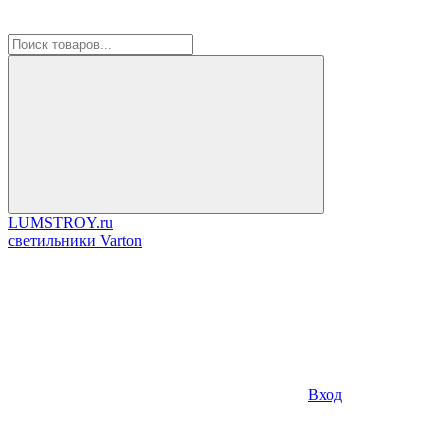
LUMSTROY.ru
cветильники Varton
Вход