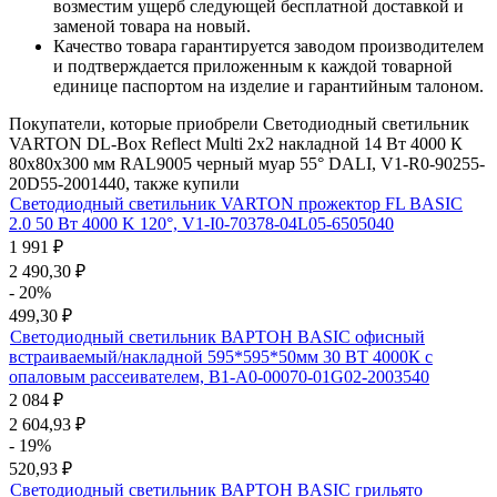
возместим ущерб следующей бесплатной доставкой и
заменой товара на новый.
Качество товара гарантируется заводом производителем
и подтверждается приложенным к каждой товарной
единице паспортом на изделие и гарантийным талоном.
Покупатели, которые приобрели Светодиодный светильник
VARTON DL-Box Reflect Multi 2x2 накладной 14 Вт 4000 К
80х80х300 мм RAL9005 черный муар 55° DALI, V1-R0-90255-
20D55-2001440, также купили
Светодиодный светильник VARTON прожектор FL BASIC
2.0 50 Вт 4000 K 120°, V1-I0-70378-04L05-6505040
1 991
₽
2 490,30
₽
- 20%
499,30
₽
Светодиодный светильник ВАРТОН BASIC офисный
встраиваемый/накладной 595*595*50мм 30 ВТ 4000К с
опаловым рассеивателем, B1-A0-00070-01G02-2003540
2 084
₽
2 604,93
₽
- 19%
520,93
₽
Светодиодный светильник ВАРТОН BASIC грильято