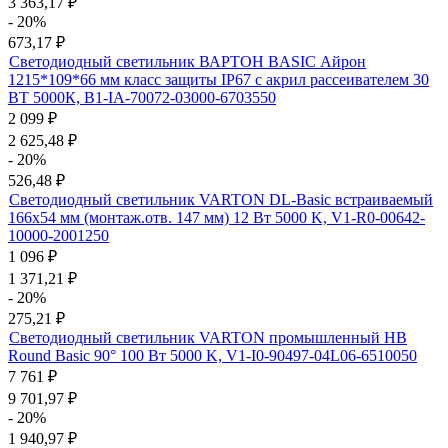
3 363,17
₽
- 20%
673,17
₽
Светодиодный светильник ВАРТОН BASIC Айрон
1215*109*66 мм класс защиты IP67 с акрил рассеивателем 30
ВТ 5000К, B1-IA-70072-03000-6703550
2 099
₽
2 625,48
₽
- 20%
526,48
₽
Светодиодный светильник VARTON DL-Basic встраиваемый
166х54 мм (монтаж.отв. 147 мм) 12 Вт 5000 K, V1-R0-00642-
10000-2001250
1 096
₽
1 371,21
₽
- 20%
275,21
₽
Светодиодный светильник VARTON промышленный HB
Round Basic 90° 100 Вт 5000 K, V1-I0-90497-04L06-6510050
7 761
₽
9 701,97
₽
- 20%
1 940,97
₽