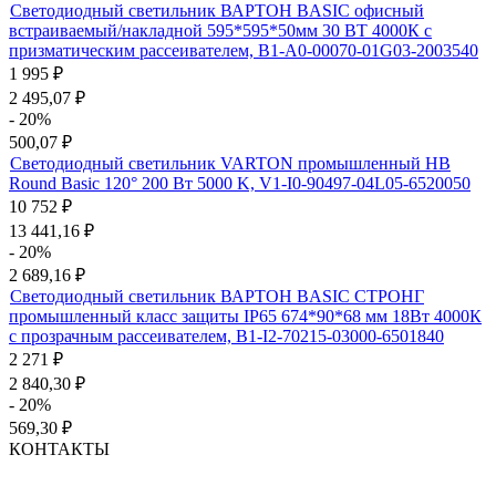
Светодиодный светильник ВАРТОН BASIC офисный
встраиваемый/накладной 595*595*50мм 30 ВТ 4000К с
призматическим рассеивателем, B1-A0-00070-01G03-2003540
1 995
₽
2 495,07
₽
- 20%
500,07
₽
Светодиодный светильник VARTON промышленный HB
Round Basic 120° 200 Вт 5000 K, V1-I0-90497-04L05-6520050
10 752
₽
13 441,16
₽
- 20%
2 689,16
₽
Светодиодный светильник ВАРТОН BASIC СТРОНГ
промышленный класс защиты IP65 674*90*68 мм 18Вт 4000К
с прозрачным рассеивателем, B1-I2-70215-03000-6501840
2 271
₽
2 840,30
₽
- 20%
569,30
₽
КОНТАКТЫ