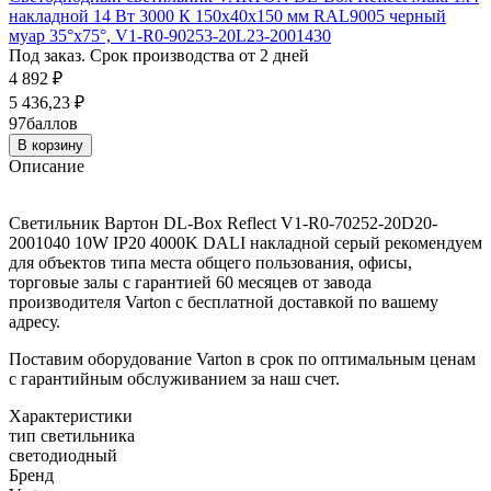
накладной 14 Вт 3000 К 150х40х150 мм RAL9005 черный
муар 35°x75°, V1-R0-90253-20L23-2001430
Под заказ. Срок производства от 2 дней
4 892
₽
5 436,23
₽
97
баллов
В корзину
Описание
Светильник Вартон DL-Box Reflect V1-R0-70252-20D20-
2001040 10W IP20 4000K DALI накладной серый рекомендуем
для объектов типа места общего пользования, офисы,
торговые залы с гарантией 60 месяцев от завода
производителя Varton с бесплатной доставкой по вашему
адресу.
Поставим оборудование Varton в срок по оптимальным ценам
с гарантийным обслуживанием за наш счет.
Характеристики
тип светильника
светодиодный
Бренд