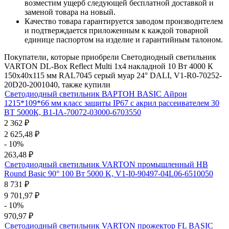
возместим ущерб следующей бесплатной доставкой и
заменой товара на новый.
Качество товара гарантируется заводом производителем
и подтверждается приложенным к каждой товарной
единице паспортом на изделие и гарантийным талоном.
Покупатели, которые приобрели Светодиодный светильник
VARTON DL-Box Reflect Multi 1x4 накладной 10 Вт 4000 К
150х40х115 мм RAL7045 серый муар 24° DALI, V1-R0-70252-
20D20-2001040, также купили
Светодиодный светильник ВАРТОН BASIC Айрон
1215*109*66 мм класс защиты IP67 с акрил рассеивателем 30
ВТ 5000К, B1-IA-70072-03000-6703550
2 362
₽
2 625,48
₽
- 10%
263,48
₽
Светодиодный светильник VARTON промышленный HB
Round Basic 90° 100 Вт 5000 K, V1-I0-90497-04L06-6510050
8 731
₽
9 701,97
₽
- 10%
970,97
₽
Светодиодный светильник VARTON прожектор FL BASIC