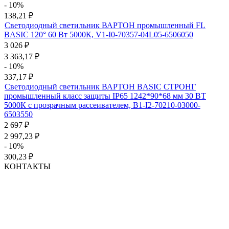
- 10%
138,21
₽
Светодиодный светильник ВАРТОН промышленный FL
BASIC 120° 60 Вт 5000К, V1-I0-70357-04L05-6506050
3 026
₽
3 363,17
₽
- 10%
337,17
₽
Светодиодный светильник ВАРТОН BASIC СТРОНГ
промышленный класс защиты IP65 1242*90*68 мм 30 ВТ
5000К с прозрачным рассеивателем, B1-I2-70210-03000-
6503550
2 697
₽
2 997,23
₽
- 10%
300,23
₽
КОНТАКТЫ