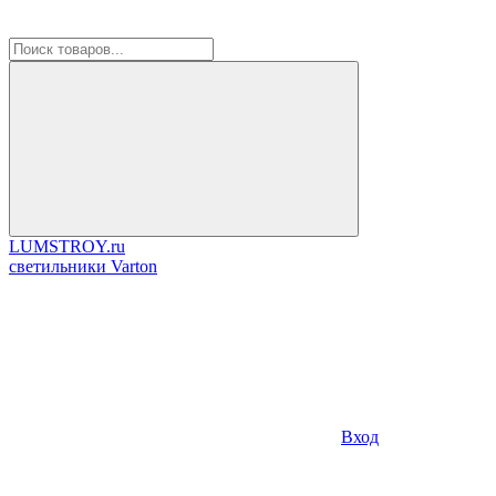
LUMSTROY.ru
cветильники Varton
Вход