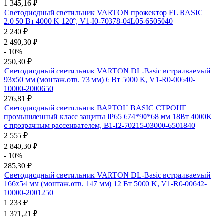
1 345,16
₽
Светодиодный светильник VARTON прожектор FL BASIC
2.0 50 Вт 4000 K 120°, V1-I0-70378-04L05-6505040
2 240
₽
2 490,30
₽
- 10%
250,30
₽
Светодиодный светильник VARTON DL-Basic встраиваемый
93х50 мм (монтаж.отв. 73 мм) 6 Вт 5000 K, V1-R0-00640-
10000-2000650
276,81
₽
Светодиодный светильник ВАРТОН BASIC СТРОНГ
промышленный класс защиты IP65 674*90*68 мм 18Вт 4000К
с прозрачным рассеивателем, B1-I2-70215-03000-6501840
2 555
₽
2 840,30
₽
- 10%
285,30
₽
Светодиодный светильник VARTON DL-Basic встраиваемый
166х54 мм (монтаж.отв. 147 мм) 12 Вт 5000 K, V1-R0-00642-
10000-2001250
1 233
₽
1 371,21
₽