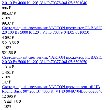
2.0 10 Вт 4000 K 120°, V1-I0-70376-04L05-6501040
886
₽
985,37
₽
- 10%
99,37
₽
Светодиодный светильник VARTON прожектор FL BASIC
2.0 100 Вт 5000 K 120°, V1-I0-70379-04L05-6510050
4 692
₽
5 213,56
₽
- 10%
521,56
₽
Светодиодный светильник VARTON прожектор FL BASIC
2.0 30 Вт 5000 K 120°, V1-I0-70377-04L05-6503050
1 314
₽
1 461
₽
- 10%
147
₽
Светодиодный светильник VARTON промышленный HB
Round Basic 90° 200 Вт 4000 K, V1-I0-90497-04L06-6520040
12 096
₽
13 441,16
₽
- 10%