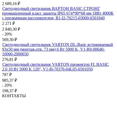
2 689,16
₽
Светодиодный светильник ВАРТОН BASIC СТРОНГ
промышленный класс защиты IP65 674*90*68 мм 18Вт 4000К
с прозрачным рассеивателем, B1-I2-70215-03000-6501840
2 271
₽
2 840,30
₽
- 20%
569,30
₽
Светодиодный светильник VARTON DL-Basic встраиваемый
93х50 мм (монтаж.отв. 73 мм) 6 Вт 5000 K, V1-R0-00640-
10000-2000650
276,81
₽
Светодиодный светильник VARTON прожектор FL BASIC
2.0 10 Вт 5000 K 120°, V1-I0-70376-04L05-6501050
787
₽
985,37
₽
- 20%
198,37
₽
КОНТАКТЫ