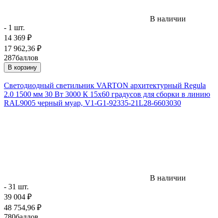
В наличии
- 1 шт.
14 369
₽
17 962,36
₽
287
баллов
В корзину
Светодиодный светильник VARTON архитектурный Regula
2.0 1500 мм 30 Вт 3000 К 15х60 градусов для сборки в линию
RAL9005 черный муар, V1-G1-92335-21L28-6603030
В наличии
- 31 шт.
39 004
₽
48 754,96
₽
780
баллов