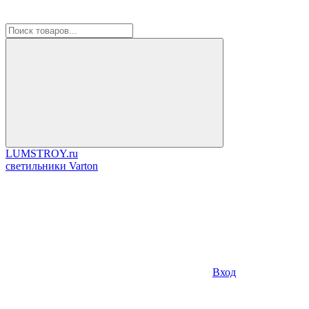
LUMSTROY.ru
cветильники Varton
Вход