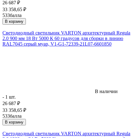
26 687
₽
33 358,65
₽
533
балла
В корзину
Светодиодный светильник VARTON архитектурный Regula
2.0 900 мм 18 Вт 5000 К 60 градусов для сборки в линию
RAL7045 серый муар, V1-G1-72339-21L07-6601850
В наличии
- 1 шт.
26 687
₽
33 358,65
₽
533
балла
В корзину
Светодиодный светильник VARTON архитектурный Regula