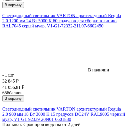
В корзину
Светодиодный светильник VARTON архитектурный Regula
2.0 1200 мм 24 Вт 5000 К 60 градусов для сборки в линию
RAL7045 серый муар, V1-G1-72332-21L07-6602450
В наличии
- 1 шт.
32 845
₽
41 056,81
₽
656
баллов
В корзину
Светодиодный светильник VARTON архитектурный Regula
2.0 900 мм 18 Вт 3000 К 15 градусов DC24V RAL9005 черный
муар, V1-G1-92339-20N01-6601830
Под заказ. Срок производства от 2 дней