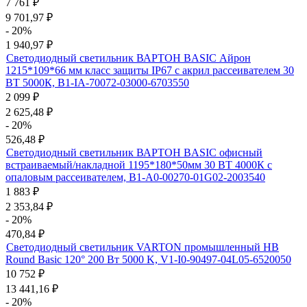
7 761
₽
9 701,97
₽
- 20%
1 940,97
₽
Светодиодный светильник ВАРТОН BASIC Айрон
1215*109*66 мм класс защиты IP67 с акрил рассеивателем 30
ВТ 5000К, B1-IA-70072-03000-6703550
2 099
₽
2 625,48
₽
- 20%
526,48
₽
Светодиодный светильник ВАРТОН BASIC офисный
встраиваемый/накладной 1195*180*50мм 30 ВТ 4000К с
опаловым рассеивателем, B1-A0-00270-01G02-2003540
1 883
₽
2 353,84
₽
- 20%
470,84
₽
Светодиодный светильник VARTON промышленный HB
Round Basic 120° 200 Вт 5000 K, V1-I0-90497-04L05-6520050
10 752
₽
13 441,16
₽
- 20%