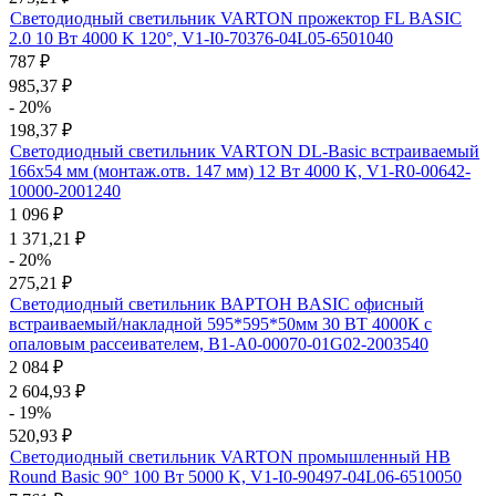
Светодиодный светильник VARTON прожектор FL BASIC
2.0 10 Вт 4000 K 120°, V1-I0-70376-04L05-6501040
787
₽
985,37
₽
- 20%
198,37
₽
Светодиодный светильник VARTON DL-Basic встраиваемый
166х54 мм (монтаж.отв. 147 мм) 12 Вт 4000 K, V1-R0-00642-
10000-2001240
1 096
₽
1 371,21
₽
- 20%
275,21
₽
Светодиодный светильник ВАРТОН BASIC офисный
встраиваемый/накладной 595*595*50мм 30 ВТ 4000К с
опаловым рассеивателем, B1-A0-00070-01G02-2003540
2 084
₽
2 604,93
₽
- 19%
520,93
₽
Светодиодный светильник VARTON промышленный HB
Round Basic 90° 100 Вт 5000 K, V1-I0-90497-04L06-6510050