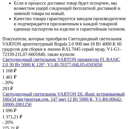
Если в процессе доставки товар будет испорчен, мы
возместим ущерб следующей бесплатной доставкой и
заменой товара на новый.
Качество товара гарантируется заводом производителем
и подтверждается приложенным к каждой товарной
единице паспортом на изделие и гарантийным талоном.
Покупатели, которые приобрели Светодиодный светильник
VARTON архитектурный Regula 2.0 900 мм 18 Вт 4000 К 60
градусов для сборки в линию RAL7045 серый муар, V1-G1-
72339-21L07-6601840, также купили
Светодиодный светильник VARTON прожектор FL BASIC
2.0 30 Вт 5000 K 120°, V1-I0-70377-04L05-6503050
1 168
₽
1 461
₽
- 20%
293
₽
Светодиодный светильник VARTON DL-Basic встраиваемый
166х54 мм (монтаж.отв. 147 мм) 12 Вт 5000 K, V1-R0-00642-
10000-2001250
1 096
₽
1 371,21
₽
- 20%
275,21
₽