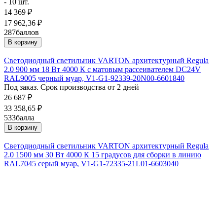
- 10 шт.
14 369
₽
17 962,36
₽
287
баллов
В корзину
Светодиодный светильник VARTON архитектурный Regula
2.0 900 мм 18 Вт 4000 К с матовым рассеивателем DC24V
RAL9005 черный муар, V1-G1-92339-20N00-6601840
Под заказ. Срок производства от 2 дней
26 687
₽
33 358,65
₽
533
балла
В корзину
Светодиодный светильник VARTON архитектурный Regula
2.0 1500 мм 30 Вт 4000 К 15 градусов для сборки в линию
RAL7045 серый муар, V1-G1-72335-21L01-6603040