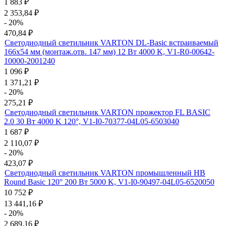
1 883
₽
2 353,84
₽
- 20%
470,84
₽
Светодиодный светильник VARTON DL-Basic встраиваемый
166х54 мм (монтаж.отв. 147 мм) 12 Вт 4000 K, V1-R0-00642-
10000-2001240
1 096
₽
1 371,21
₽
- 20%
275,21
₽
Светодиодный светильник VARTON прожектор FL BASIC
2.0 30 Вт 4000 K 120°, V1-I0-70377-04L05-6503040
1 687
₽
2 110,07
₽
- 20%
423,07
₽
Светодиодный светильник VARTON промышленный HB
Round Basic 120° 200 Вт 5000 K, V1-I0-90497-04L05-6520050
10 752
₽
13 441,16
₽
- 20%
2 689,16
₽