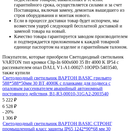
гарантийного срока, осуществляется силами и за счет
Поставщика, включая замену, демонтаж вышедшего из
строя оборудования и монтаж нового.
Если в процессе доставки товар будет испорчен, мы
возместим ущерб следующей бесплатной доставкой и
заменой товара на новый.
Качество товара гарантируется заводом производителем
и подтверждается приложенным к каждой товарной
единице паспортом на изделие и гарантийным талоном.
Покупатели, которые приобрели Светодиодный светильник
VARTON тип кромки Clip-In 600х600 35 Вт 4000 K IP54 с
рассеивателем опал DALI, V1-A1-00027-10OPD-5403540,
также купили
Светодиодный светильник ВАРТОН BASIC грильято
588*588*50мм 30 ВТ 4000К с планками для подвеса с
опаловым рассеивателем аварийный автономный
постоянного действия, B1-R3-00010-31GA2-2003540
5 222
₽
6 528
₽
- 20%
1 306
₽
Светодиодный светильник ВАРТОН BASIC СТРОНГ
промышленный класс защиты IP65 1242*90*68 мм 30