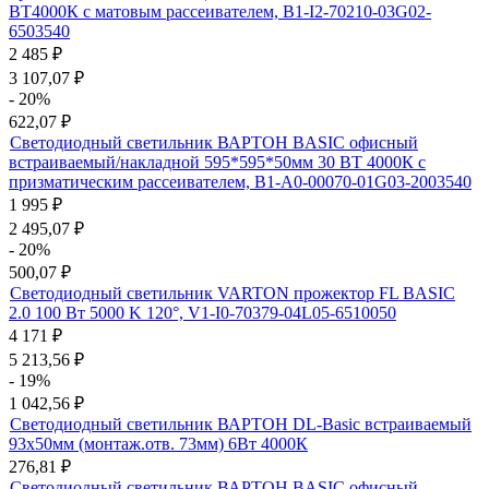
ВТ4000К с матовым рассеивателем, B1-I2-70210-03G02-
6503540
2 485
₽
3 107,07
₽
- 20%
622,07
₽
Светодиодный светильник ВАРТОН BASIC офисный
встраиваемый/накладной 595*595*50мм 30 ВТ 4000К с
призматическим рассеивателем, B1-A0-00070-01G03-2003540
1 995
₽
2 495,07
₽
- 20%
500,07
₽
Светодиодный светильник VARTON прожектор FL BASIC
2.0 100 Вт 5000 K 120°, V1-I0-70379-04L05-6510050
4 171
₽
5 213,56
₽
- 19%
1 042,56
₽
Светодиодный светильник ВАРТОН DL-Basic встраиваемый
93х50мм (монтаж.отв. 73мм) 6Вт 4000К
276,81
₽
Светодиодный светильник ВАРТОН BASIC офисный