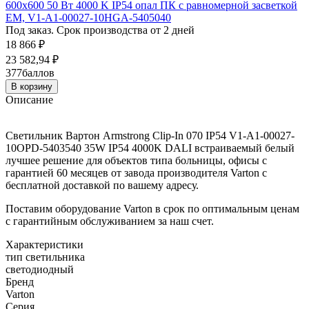
600х600 50 Вт 4000 K IP54 опал ПК с равномерной засветкой
EM, V1-A1-00027-10HGA-5405040
Под заказ. Срок производства от 2 дней
18 866
₽
23 582,94
₽
377
баллов
В корзину
Описание
Светильник Вартон Armstrong Clip-In 070 IP54 V1-A1-00027-
10OPD-5403540 35W IP54 4000K DALI встраиваемый белый
лучшее решение для объектов типа больницы, офисы с
гарантией 60 месяцев от завода производителя Varton с
бесплатной доставкой по вашему адресу.
Поставим оборудование Varton в срок по оптимальным ценам
с гарантийным обслуживанием за наш счет.
Характеристики
тип светильника
светодиодный
Бренд
Varton
Серия