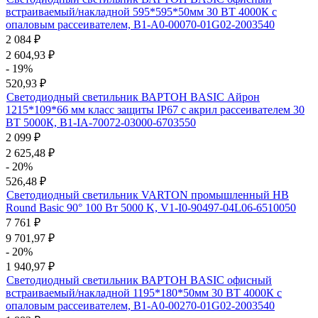
встраиваемый/накладной 595*595*50мм 30 ВТ 4000К с
опаловым рассеивателем, B1-A0-00070-01G02-2003540
2 084
₽
2 604,93
₽
- 19%
520,93
₽
Светодиодный светильник ВАРТОН BASIC Айрон
1215*109*66 мм класс защиты IP67 с акрил рассеивателем 30
ВТ 5000К, B1-IA-70072-03000-6703550
2 099
₽
2 625,48
₽
- 20%
526,48
₽
Светодиодный светильник VARTON промышленный HB
Round Basic 90° 100 Вт 5000 K, V1-I0-90497-04L06-6510050
7 761
₽
9 701,97
₽
- 20%
1 940,97
₽
Светодиодный светильник ВАРТОН BASIC офисный
встраиваемый/накладной 1195*180*50мм 30 ВТ 4000К с
опаловым рассеивателем, B1-A0-00270-01G02-2003540