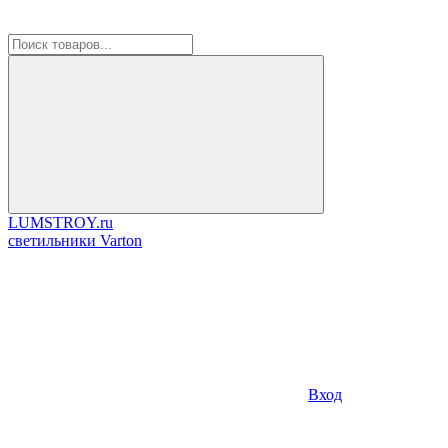
LUMSTROY.ru
cветильники Varton
Вход