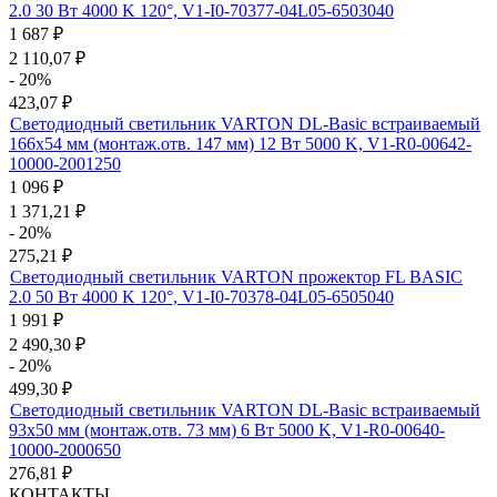
2.0 30 Вт 4000 K 120°, V1-I0-70377-04L05-6503040
1 687
₽
2 110,07
₽
- 20%
423,07
₽
Светодиодный светильник VARTON DL-Basic встраиваемый
166х54 мм (монтаж.отв. 147 мм) 12 Вт 5000 K, V1-R0-00642-
10000-2001250
1 096
₽
1 371,21
₽
- 20%
275,21
₽
Светодиодный светильник VARTON прожектор FL BASIC
2.0 50 Вт 4000 K 120°, V1-I0-70378-04L05-6505040
1 991
₽
2 490,30
₽
- 20%
499,30
₽
Светодиодный светильник VARTON DL-Basic встраиваемый
93х50 мм (монтаж.отв. 73 мм) 6 Вт 5000 K, V1-R0-00640-
10000-2000650
276,81
₽
КОНТАКТЫ