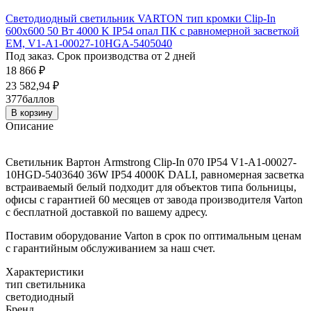
Светодиодный светильник VARTON тип кромки Clip-In
600х600 50 Вт 4000 K IP54 опал ПК с равномерной засветкой
EM, V1-A1-00027-10HGA-5405040
Под заказ. Срок производства от 2 дней
18 866
₽
23 582,94
₽
377
баллов
В корзину
Описание
Светильник Вартон Armstrong Clip-In 070 IP54 V1-A1-00027-
10HGD-5403640 36W IP54 4000K DALI, равномерная засветка
встраиваемый белый подходит для объектов типа больницы,
офисы с гарантией 60 месяцев от завода производителя Varton
с бесплатной доставкой по вашему адресу.
Поставим оборудование Varton в срок по оптимальным ценам
с гарантийным обслуживанием за наш счет.
Характеристики
тип светильника
светодиодный
Бренд