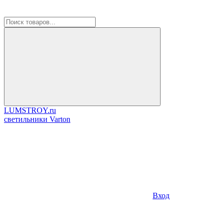
LUMSTROY.ru
cветильники Varton
Вход