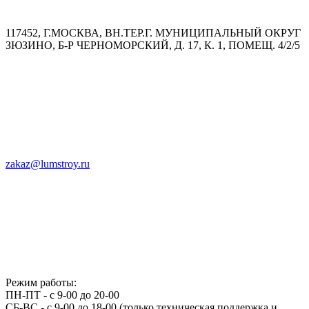
117452, Г.МОСКВА, ВН.ТЕР.Г. МУНИЦИПАЛЬНЫЙ ОКРУГ
ЗЮЗИНО, Б-Р ЧЕРНОМОРСКИЙ, Д. 17, К. 1, ПОМЕЩ. 4/2/5
zakaz@lumstroy.ru
Режим работы:
ПН-ПТ - с 9-00 до 20-00
СБ-ВС - с 9-00 до 18-00 (только техническая поддержка и