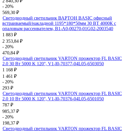
2 840,30
₽
- 20%
569,30
₽
Светодиодный светильник ВАРТОН BASIC офисный
встраиваемый/накладной 1195*180*50мм 30 ВТ 4000К с
опаловым рассеивателем, B1-A0-00270-01G02-2003540
1 883
₽
2 353,84
₽
- 20%
470,84
₽
Светодиодный светильник VARTON прожектор FL BASIC
2.0 30 Вт 5000 K 120°, V1-I0-70377-04L05-6503050
1 168
₽
1 461
₽
- 20%
293
₽
Светодиодный светильник VARTON прожектор FL BASIC
2.0 10 Вт 5000 K 120°, V1-I0-70376-04L05-6501050
787
₽
985,37
₽
- 20%
198,37
₽
Светодиодный светильник VARTON прожектор FL BASIC