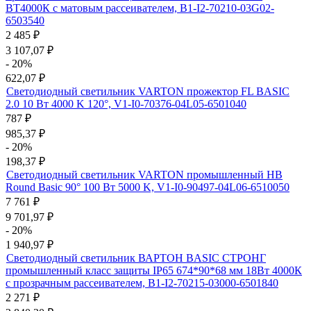
ВТ4000К с матовым рассеивателем, B1-I2-70210-03G02-
6503540
2 485
₽
3 107,07
₽
- 20%
622,07
₽
Светодиодный светильник VARTON прожектор FL BASIC
2.0 10 Вт 4000 K 120°, V1-I0-70376-04L05-6501040
787
₽
985,37
₽
- 20%
198,37
₽
Светодиодный светильник VARTON промышленный HB
Round Basic 90° 100 Вт 5000 K, V1-I0-90497-04L06-6510050
7 761
₽
9 701,97
₽
- 20%
1 940,97
₽
Светодиодный светильник ВАРТОН BASIC СТРОНГ
промышленный класс защиты IP65 674*90*68 мм 18Вт 4000К
с прозрачным рассеивателем, B1-I2-70215-03000-6501840
2 271
₽