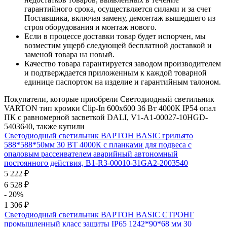
гарантийного срока, осуществляется силами и за счет
Поставщика, включая замену, демонтаж вышедшего из
строя оборудования и монтаж нового.
Если в процессе доставки товар будет испорчен, мы
возместим ущерб следующей бесплатной доставкой и
заменой товара на новый.
Качество товара гарантируется заводом производителем
и подтверждается приложенным к каждой товарной
единице паспортом на изделие и гарантийным талоном.
Покупатели, которые приобрели Светодиодный светильник
VARTON тип кромки Clip-In 600х600 36 Вт 4000К IP54 опал
ПК с равномерной засветкой DALI, V1-A1-00027-10HGD-
5403640, также купили
Светодиодный светильник ВАРТОН BASIC грильято
588*588*50мм 30 ВТ 4000К с планками для подвеса с
опаловым рассеивателем аварийный автономный
постоянного действия, B1-R3-00010-31GA2-2003540
5 222
₽
6 528
₽
- 20%
1 306
₽
Светодиодный светильник ВАРТОН BASIC СТРОНГ
промышленный класс защиты IP65 1242*90*68 мм 30