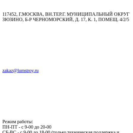
117452, Г.МОСКВА, ВН.ТЕР.Г. МУНИЦИПАЛЬНЫЙ ОКРУГ
ЗЮЗИНО, Б-Р ЧЕРНОМОРСКИЙ, Д. 17, К. 1, ПОМЕЩ. 4/2/5
zakaz@lumstroy.ru
Режим работы:
ПН-ПТ - с 9-00 до 20-00
СБ-ВС - с 9-00 до 18-00 (только техническая поддержка и