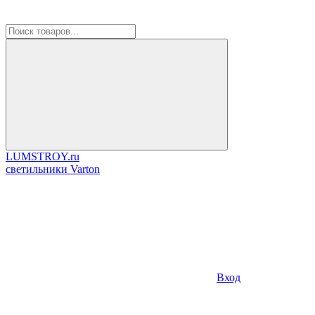
LUMSTROY.ru
cветильники Varton
Вход