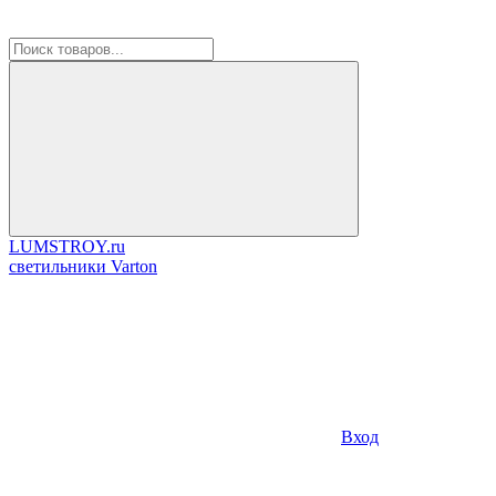
LUMSTROY.ru
cветильники Varton
Вход