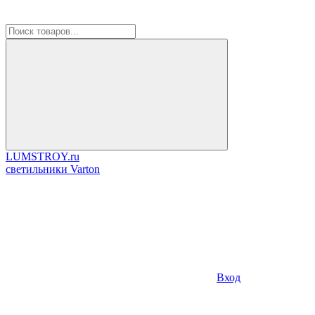
LUMSTROY.ru
cветильники Varton
Вход