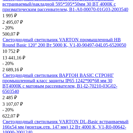
встраиваемый/накладной 595*595*50мм 30 ВТ 4000К с
призматическим рассеивателем, B1-A0-00070-01G03-2003540
1 995
₽
2 495,07
₽
- 20%
500,07
₽
Светодиодный светильник VARTON промышленный HB
Round Basic 120° 200 Вт 5000 K, V1-I0-90497-04L05-6520050
10 752
₽
13 441,16
₽
- 20%
2 689,16
₽
Светодиодный светильник ВАРТОН BASIC СТРОНГ
промышленный класс защиты IP65 1242*90*68 мм 30
ВТ4000К с матовым рассеивателем, B1-I2-70210-03G02-
6503540
2 485
₽
3 107,07
₽
- 20%
622,07
₽
Светодиодный светильник VARTON DL-Basic встраиваемый
166х54 мм (монтаж.отв. 147 мм) 12 Вт 4000 K, V1-R0-00642-
10000-2001240