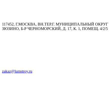
117452, Г.МОСКВА, ВН.ТЕР.Г. МУНИЦИПАЛЬНЫЙ ОКРУГ
ЗЮЗИНО, Б-Р ЧЕРНОМОРСКИЙ, Д. 17, К. 1, ПОМЕЩ. 4/2/5
zakaz@lumstroy.ru