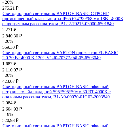
- 20%
275,21
₽
Светодиодный светильник ВАРТОН BASIC СТРОНГ
промышленный класс защиты IP65 674*90*68 мм 18Вт 4000К
с прозрачным рассеивателем, B1-I2-70215-03000-6501840
2 271
₽
2 840,30
₽
- 20%
569,30
₽
Светодиодный светильник VARTON прожектор FL BASIC
2.0 30 Вт 4000 K 120°, V1-I0-70377-04L05-6503040
1 687
₽
2 110,07
₽
- 20%
423,07
₽
Светодиодный светильник ВАРТОН BASIC офисный
встраиваемый/накладной 595*595*50мм 30 ВТ 4000К с
опаловым рассеивателем, B1-A0-00070-01G02-2003540
2 084
₽
2 604,93
₽
- 19%
520,93
₽
Светодиодный светильник ВАРТОН BASIC офисный