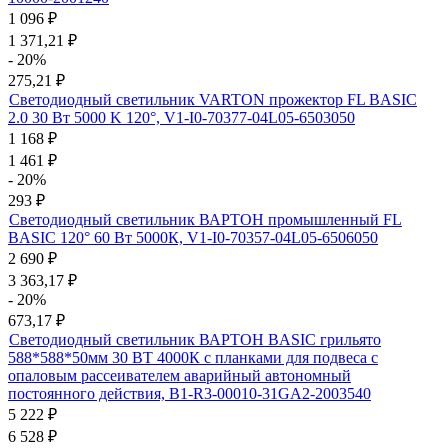
1 096
₽
1 371,21
₽
- 20%
275,21
₽
Светодиодный светильник VARTON прожектор FL BASIC
2.0 30 Вт 5000 K 120°, V1-I0-70377-04L05-6503050
1 168
₽
1 461
₽
- 20%
293
₽
Светодиодный светильник ВАРТОН промышленный FL
BASIC 120° 60 Вт 5000К, V1-I0-70357-04L05-6506050
2 690
₽
3 363,17
₽
- 20%
673,17
₽
Светодиодный светильник ВАРТОН BASIC грильято
588*588*50мм 30 ВТ 4000К с планками для подвеса с
опаловым рассеивателем аварийный автономный
постоянного действия, B1-R3-00010-31GA2-2003540
5 222
₽
6 528
₽