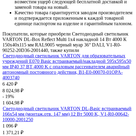
возместим ущерб следующей бесплатной доставкой и
заменой товара на новый.
Качество товара гарантируется заводом производителем
и подтверждается приложенным к каждой товарной
единице паспортом на изделие и гарантийным талоном.
Покупатели, которые приобрели Светодиодный светильник
VARTON DL-Box Reflect Multi 1x4 накладной 14 Вт 4000 К
150х40х115 мм RAL9005 черный муар 36° DALI, V1-R0-
90252-20D36-2001440, также купили
Светодиодный светильник VARTON для образовательных
учреждений E070 Basic встраиваемый/накладной 595х595х50
мм IP40 37 ВТ 4000 K с опаловым рассеивателем аварийный
автономный постоянного действия, B1-E0-00070-01OPA-
4003740
6 420
₽
8 024,98
₽
- 19%
1 604,98
₽
Светодиодный светильник VARTON DL-Basic встраиваемый
166х54 мм (монтаж.отв. 147 мм) 12 Вт 5000 K, V1-R0-00642-
10000-2001250
1 096
₽
1 371,21
₽