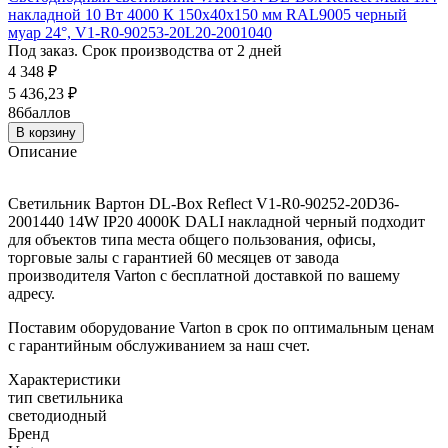
накладной 10 Вт 4000 К 150х40х150 мм RAL9005 черный
муар 24°, V1-R0-90253-20L20-2001040
Под заказ. Срок производства от 2 дней
4 348
₽
5 436,23
₽
86
баллов
В корзину
Описание
Светильник Вартон DL-Box Reflect V1-R0-90252-20D36-
2001440 14W IP20 4000K DALI накладной черный подходит
для объектов типа места общего пользования, офисы,
торговые залы с гарантией 60 месяцев от завода
производителя Varton с бесплатной доставкой по вашему
адресу.
Поставим оборудование Varton в срок по оптимальным ценам
с гарантийным обслуживанием за наш счет.
Характеристики
тип светильника
светодиодный
Бренд