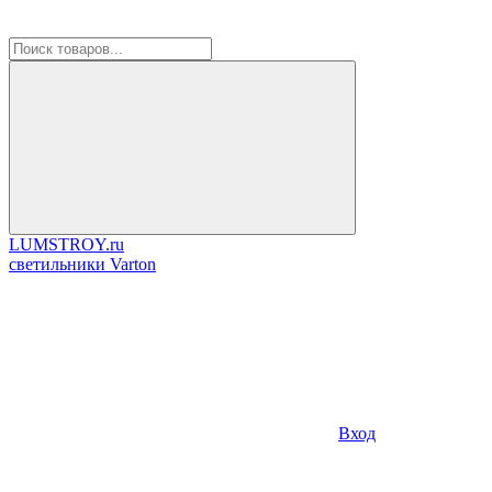
LUMSTROY.ru
cветильники Varton
Вход