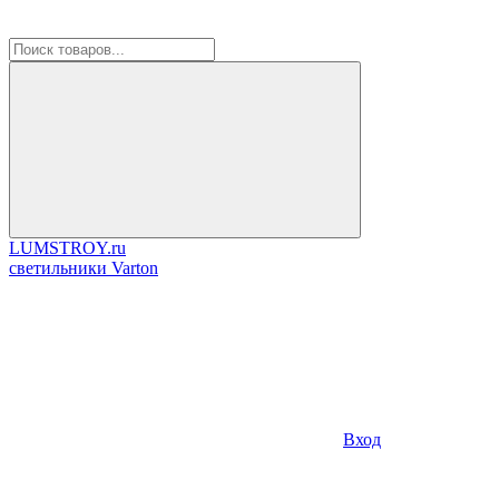
LUMSTROY.ru
cветильники Varton
Вход