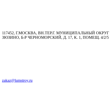
117452, Г.МОСКВА, ВН.ТЕР.Г. МУНИЦИПАЛЬНЫЙ ОКРУГ
ЗЮЗИНО, Б-Р ЧЕРНОМОРСКИЙ, Д. 17, К. 1, ПОМЕЩ. 4/2/5
zakaz@lumstroy.ru