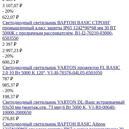
3 107,07
₽
- 20%
622,07
₽
Светодиодный светильник ВАРТОН BASIC СТРОНГ
промышленный класс защиты IP65 1242*90*68 мм 30 ВТ
5000К с прозрачным рассеивателем, B1-I2-70210-03000-
6503550
2 397
₽
2 997,23
₽
- 20%
600,23
₽
Светодиодный светильник VARTON прожектор FL BASIC
2.0 10 Вт 5000 K 120°, V1-I0-70376-04L05-6501050
787
₽
985,37
₽
- 20%
198,37
₽
Светодиодный светильник VARTON DL-Basic встраиваемый
93х50 мм (монтаж.отв. 73 мм) 6 Вт 5000 K, V1-R0-00640-
10000-2000650
276,81
₽
Светодиодный светильник ВАРТОН BASIC Айрон