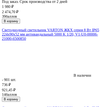
Под заказ. Срок производства от 2 дней
1 980
₽
2 474,70
₽
39
баллов
В корзину
Светодиодный светильник VARTON ЖКХ серия 8 Вт IP65
224х90х52 мм антивандальный 5000 K 1/20, V1-U0-00006-
21000-6500850
В наличии
- 901 шт.
736
₽
921,45
₽
14
баллов
В корзину