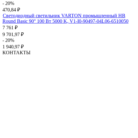
- 20%
470,84
₽
Светодиодный светильник VARTON промышленный HB
Round Basic 90° 100 Вт 5000 K, V1-I0-90497-04L06-6510050
7 761
₽
9 701,97
₽
- 20%
1 940,97
₽
КОНТАКТЫ