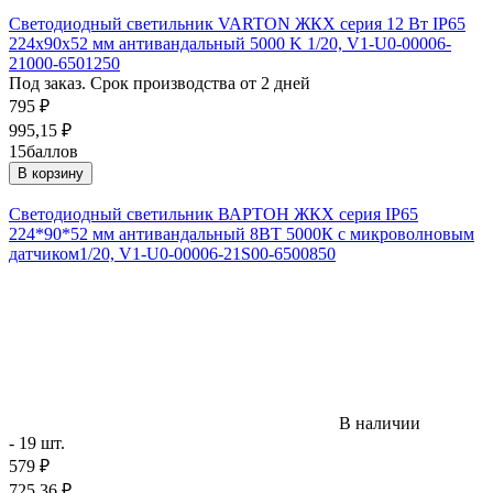
Светодиодный светильник VARTON ЖКХ серия 12 Вт IP65
224х90х52 мм антивандальный 5000 K 1/20, V1-U0-00006-
21000-6501250
Под заказ. Срок производства от 2 дней
795
₽
995,15
₽
15
баллов
В корзину
Светодиодный светильник ВАРТОН ЖКХ серия IP65
224*90*52 мм антивандальный 8ВТ 5000К с микроволновым
датчиком1/20, V1-U0-00006-21S00-6500850
В наличии
- 19 шт.
579
₽
725,36
₽