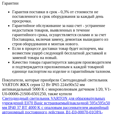
Гарантии
Гарантия поставки в срок - 0,3% от стоимости не
поставленного в срок оборудования за каждый день
просрочки.
Гарантийное обслуживание за наш счет - устранение
недостатков товаров, выявленных в течение
гарантийного срока, осуществляется силами и за счет
Поставщика, включая замену, демонтаж вышедшего из
строя оборудования и монтаж нового.
Если в процессе доставки товар будет испорчен, мы
возместим ущерб следующей бесплатной доставкой и
заменой товара на новый.
Качество товара гарантируется заводом производителем
и подтверждается приложенным к каждой товарной
единице паспортом на изделие и гарантийным талоном.
Покупатели, которые приобрели Светодиодный светильник
VARTON ЖКХ серия 12 Вт IP65 224х90х52 мм
антивандальный 5000 K с микроволновым датчиком 1/20, V1-
U0-00006-21S00-6501250, также купили
Светодиодный светильник VARTON для образовательных
учреждений E070 Basic встраиваемый/накладной 595х595х50
мм IP40 37 ВТ 4000 K с опаловым рассеивателем аварийный
автономный постоянного действия, B1-E0-00070-01OPA-