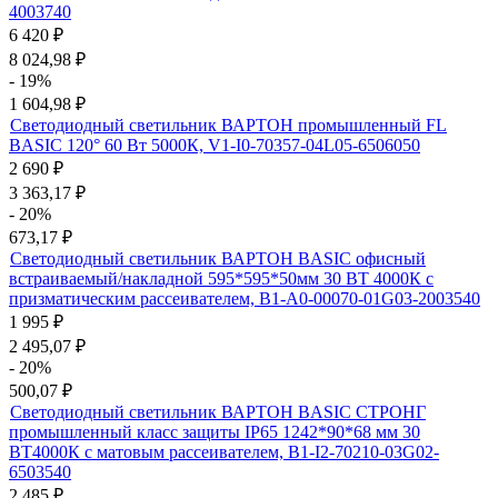
4003740
6 420
₽
8 024,98
₽
- 19%
1 604,98
₽
Светодиодный светильник ВАРТОН промышленный FL
BASIC 120° 60 Вт 5000К, V1-I0-70357-04L05-6506050
2 690
₽
3 363,17
₽
- 20%
673,17
₽
Светодиодный светильник ВАРТОН BASIC офисный
встраиваемый/накладной 595*595*50мм 30 ВТ 4000К с
призматическим рассеивателем, B1-A0-00070-01G03-2003540
1 995
₽
2 495,07
₽
- 20%
500,07
₽
Светодиодный светильник ВАРТОН BASIC СТРОНГ
промышленный класс защиты IP65 1242*90*68 мм 30
ВТ4000К с матовым рассеивателем, B1-I2-70210-03G02-
6503540
2 485
₽