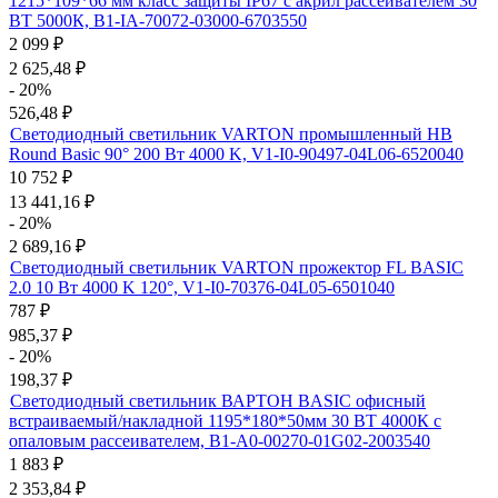
1215*109*66 мм класс защиты IP67 с акрил рассеивателем 30
ВТ 5000К, B1-IA-70072-03000-6703550
2 099
₽
2 625,48
₽
- 20%
526,48
₽
Светодиодный светильник VARTON промышленный HB
Round Basic 90° 200 Вт 4000 K, V1-I0-90497-04L06-6520040
10 752
₽
13 441,16
₽
- 20%
2 689,16
₽
Светодиодный светильник VARTON прожектор FL BASIC
2.0 10 Вт 4000 K 120°, V1-I0-70376-04L05-6501040
787
₽
985,37
₽
- 20%
198,37
₽
Светодиодный светильник ВАРТОН BASIC офисный
встраиваемый/накладной 1195*180*50мм 30 ВТ 4000К с
опаловым рассеивателем, B1-A0-00270-01G02-2003540
1 883
₽
2 353,84
₽