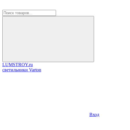
LUMSTROY.ru
cветильники Varton
Вход