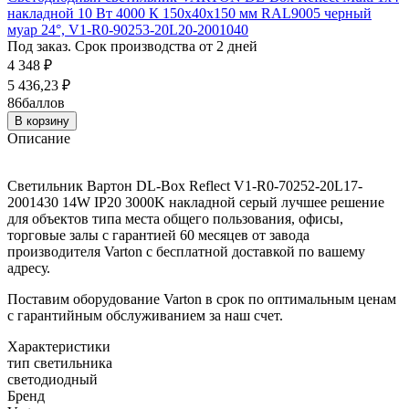
накладной 10 Вт 4000 К 150х40х150 мм RAL9005 черный
муар 24°, V1-R0-90253-20L20-2001040
Под заказ. Срок производства от 2 дней
4 348
₽
5 436,23
₽
86
баллов
В корзину
Описание
Светильник Вартон DL-Box Reflect V1-R0-70252-20L17-
2001430 14W IP20 3000K накладной серый лучшее решение
для объектов типа места общего пользования, офисы,
торговые залы с гарантией 60 месяцев от завода
производителя Varton с бесплатной доставкой по вашему
адресу.
Поставим оборудование Varton в срок по оптимальным ценам
с гарантийным обслуживанием за наш счет.
Характеристики
тип светильника
светодиодный
Бренд