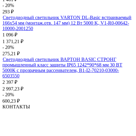
- 20%
293
₽
Светодиодный светильник VARTON DL-Basic встраиваемый
166х54 мм (монтаж.отв. 147 мм) 12 Вт 5000 K, V1-R0-00642-
10000-2001250
1 096
₽
1 371,21
₽
- 20%
275,21
₽
Светодиодный светильник ВАРТОН BASIC СТРОНГ
промышленный класс защиты IP65 1242*90*68 мм 30 ВТ
5000К с прозрачным рассеивателем, B1-I2-70210-03000-
6503550
2 397
₽
2 997,23
₽
- 20%
600,23
₽
КОНТАКТЫ