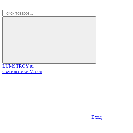
LUMSTROY.ru
cветильники Varton
Вход