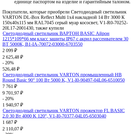
единице паспортом на изделие и гарантийным талоном.
Покупатели, которые приобрели Светодиодный светильник
VARTON DL-Box Reflect Multi 1x4 накладной 14 Вт 3000 К
150х40х115 мм RAL7045 серый муар кососвет, V1-R0-70252-
20L17-2001430, также купили
Светодиодный светильник ВАРТОН BASIC Айрон
1215*109*66 мм класс защиты IP67 с акрил рассеивателем 30
ВТ 5000К, B1-IA-70072-03000-6703550
2 099
₽
2 625,48
₽
- 20%
526,48
₽
Светодиодный светильник VARTON промышленный HB
Round Basic 90° 100 Вт 5000 K, V1-I0-90497-04L06-6510050
7 761
₽
9 701,97
₽
- 20%
1 940,97
₽
Светодиодный светильник VARTON прожектор FL BASIC
2.0 30 Вт 4000 K 120°, V1-I0-70377-04L05-6503040
1 687
₽
2 110,07
₽