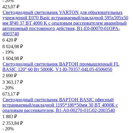
- 20%
423,07
₽
Светодиодный светильник VARTON для образовательных
учреждений E070 Basic встраиваемый/накладной 595х595х50
мм IP40 37 ВТ 4000 K с опаловым рассеивателем аварийный
автономный постоянного действия, B1-E0-00070-01OPA-
4003740
6 420
₽
8 024,98
₽
- 19%
1 604,98
₽
Светодиодный светильник ВАРТОН промышленный FL
BASIC 120° 60 Вт 5000К, V1-I0-70357-04L05-6506050
2 690
₽
3 363,17
₽
- 20%
673,17
₽
Светодиодный светильник ВАРТОН BASIC офисный
встраиваемый/накладной 1195*180*50мм 30 ВТ 4000К с
опаловым рассеивателем, B1-A0-00270-01G02-2003540
1 883
₽
2 353,84
₽
- 20%