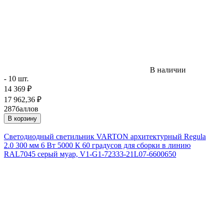
В наличии
- 10 шт.
14 369
₽
17 962,36
₽
287
баллов
В корзину
Светодиодный светильник VARTON архитектурный Regula
2.0 300 мм 6 Вт 5000 К 60 градусов для сборки в линию
RAL7045 серый муар, V1-G1-72333-21L07-6600650