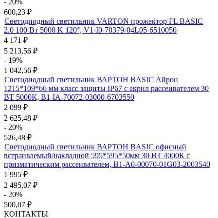
- 20%
600,23
₽
Светодиодный светильник VARTON прожектор FL BASIC
2.0 100 Вт 5000 K 120°, V1-I0-70379-04L05-6510050
4 171
₽
5 213,56
₽
- 19%
1 042,56
₽
Светодиодный светильник ВАРТОН BASIC Айрон
1215*109*66 мм класс защиты IP67 с акрил рассеивателем 30
ВТ 5000К, B1-IA-70072-03000-6703550
2 099
₽
2 625,48
₽
- 20%
526,48
₽
Светодиодный светильник ВАРТОН BASIC офисный
встраиваемый/накладной 595*595*50мм 30 ВТ 4000К с
призматическим рассеивателем, B1-A0-00070-01G03-2003540
1 995
₽
2 495,07
₽
- 20%
500,07
₽
КОНТАКТЫ