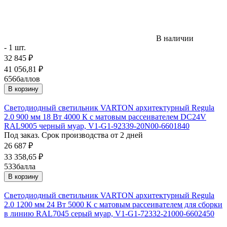
В наличии
- 1 шт.
32 845
₽
41 056,81
₽
656
баллов
В корзину
Светодиодный светильник VARTON архитектурный Regula
2.0 900 мм 18 Вт 4000 К с матовым рассеивателем DC24V
RAL9005 черный муар, V1-G1-92339-20N00-6601840
Под заказ. Срок производства от 2 дней
26 687
₽
33 358,65
₽
533
балла
В корзину
Светодиодный светильник VARTON архитектурный Regula
2.0 1200 мм 24 Вт 5000 К с матовым рассеивателем для сборки
в линию RAL7045 серый муар, V1-G1-72332-21000-6602450