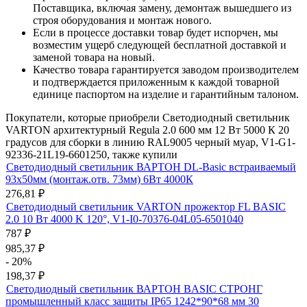
Поставщика, включая замену, демонтаж вышедшего из
строя оборудования и монтаж нового.
Если в процессе доставки товар будет испорчен, мы
возместим ущерб следующей бесплатной доставкой и
заменой товара на новый.
Качество товара гарантируется заводом производителем
и подтверждается приложенным к каждой товарной
единице паспортом на изделие и гарантийным талоном.
Покупатели, которые приобрели Светодиодный светильник
VARTON архитектурный Regula 2.0 600 мм 12 Вт 5000 К 20
градусов для сборки в линию RAL9005 черный муар, V1-G1-
92336-21L19-6601250, также купили
Светодиодный светильник ВАРТОН DL-Basic встраиваемый
93х50мм (монтаж.отв. 73мм) 6Вт 4000К
276,81
₽
Светодиодный светильник VARTON прожектор FL BASIC
2.0 10 Вт 4000 K 120°, V1-I0-70376-04L05-6501040
787
₽
985,37
₽
- 20%
198,37
₽
Светодиодный светильник ВАРТОН BASIC СТРОНГ
промышленный класс защиты IP65 1242*90*68 мм 30