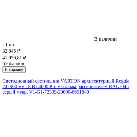
В наличии
- 1 шт.
32 845
₽
41 056,81
₽
656
баллов
В корзину
Светодиодный светильник VARTON архитектурный Regula
2.0 900 мм 18 Вт 4000 К с матовым рассеивателем RAL7045
серый муар, V1-G1-72339-20000-6601840