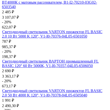
ВТ4000К с матовым рассеивателем, B1-I2-70210-03G02-
6503540
2 485
₽
3 107,07
₽
- 20%
622,07
₽
Светодиодный светильник VARTON прожектор FL BASIC
2.0 10 Вт 5000 K 120°, V1-I0-70376-04L05-6501050
787
₽
985,37
₽
- 20%
198,37
₽
Светодиодный светильник ВАРТОН промышленный FL
BASIC 120° 60 Вт 5000К, V1-I0-70357-04L05-6506050
2 690
₽
3 363,17
₽
- 20%
673,17
₽
Светодиодный светильник VARTON прожектор FL BASIC
2.0 50 Вт 4000 K 120°, V1-I0-70378-04L05-6505040
1 991
₽
2 490,30
₽