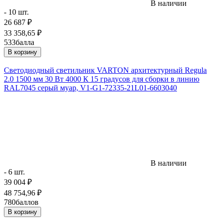
В наличии
- 10 шт.
26 687
₽
33 358,65
₽
533
балла
В корзину
Светодиодный светильник VARTON архитектурный Regula
2.0 1500 мм 30 Вт 4000 К 15 градусов для сборки в линию
RAL7045 серый муар, V1-G1-72335-21L01-6603040
В наличии
- 6 шт.
39 004
₽
48 754,96
₽
780
баллов
В корзину