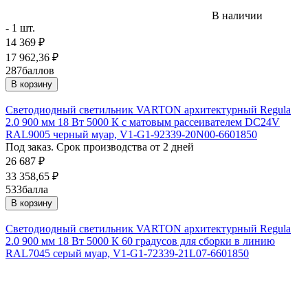
В наличии
- 1 шт.
14 369
₽
17 962,36
₽
287
баллов
В корзину
Светодиодный светильник VARTON архитектурный Regula
2.0 900 мм 18 Вт 5000 К с матовым рассеивателем DC24V
RAL9005 черный муар, V1-G1-92339-20N00-6601850
Под заказ. Срок производства от 2 дней
26 687
₽
33 358,65
₽
533
балла
В корзину
Светодиодный светильник VARTON архитектурный Regula
2.0 900 мм 18 Вт 5000 К 60 градусов для сборки в линию
RAL7045 серый муар, V1-G1-72339-21L07-6601850