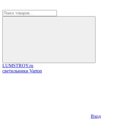
LUMSTROY.ru
cветильники Varton
Вход