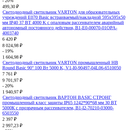
- 20%
499,30
₽
Светодиодный светильник VARTON для образовательных
учреждений E070 Basic встраиваемый/накладной 595х595х50
мм IP40 37 ВТ 4000 K с опаловым рассеивателем аварийный
автономный постоянного действия, B1-E0-00070-01OPA-
4003740
6 420
₽
8 024,98
₽
- 19%
1 604,98
₽
Светодиодный светильник VARTON промышленный HB
Round Basic 90° 100 Вт 5000 K, V1-I0-90497-04L06-6510050
7 761
₽
9 701,97
₽
- 20%
1 940,97
₽
Светодиодный светильник ВАРТОН BASIC СТРОНГ
промышленный класс защиты IP65 1242*90*68 мм 30 ВТ
5000К с прозрачным рассеивателем, B1-I2-70210-03000-
6503550
2 397
₽
2 997,23
₽