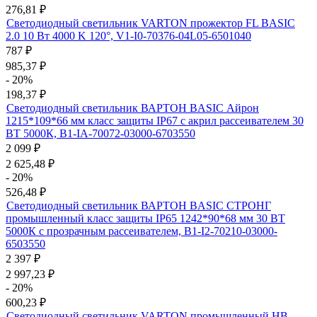
276,81
₽
Светодиодный светильник VARTON прожектор FL BASIC
2.0 10 Вт 4000 K 120°, V1-I0-70376-04L05-6501040
787
₽
985,37
₽
- 20%
198,37
₽
Светодиодный светильник ВАРТОН BASIC Айрон
1215*109*66 мм класс защиты IP67 с акрил рассеивателем 30
ВТ 5000К, B1-IA-70072-03000-6703550
2 099
₽
2 625,48
₽
- 20%
526,48
₽
Светодиодный светильник ВАРТОН BASIC СТРОНГ
промышленный класс защиты IP65 1242*90*68 мм 30 ВТ
5000К с прозрачным рассеивателем, B1-I2-70210-03000-
6503550
2 397
₽
2 997,23
₽
- 20%
600,23
₽
Светодиодный светильник VARTON промышленный HB