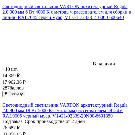
Светодиодный светильник VARTON архитектурный Regula
2.0 300 мм 6 Вт 4000 К с матовым рассеивателем для сборки в
линию RAL7045 серый муар, V1-G1-72333-21000-6600640
В наличии
- 10 шт.
14 369
₽
17 962,36
₽
287
баллов
В корзину
Светодиодный светильник VARTON архитектурный Regula
2.0 900 мм 18 Вт 5000 К с матовым рассеивателем DC24V
RAL9005 черный муар, V1-G1-92339-20N00-6601850
Под заказ. Срок производства от 2 дней
26 687
₽
33 358,65
₽