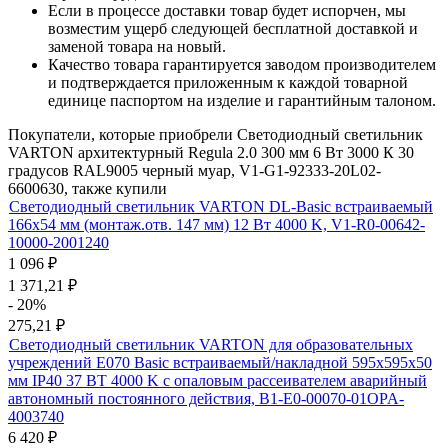
Если в процессе доставки товар будет испорчен, мы
возместим ущерб следующей бесплатной доставкой и
заменой товара на новый.
Качество товара гарантируется заводом производителем
и подтверждается приложенным к каждой товарной
единице паспортом на изделие и гарантийным талоном.
Покупатели, которые приобрели Светодиодный светильник
VARTON архитектурный Regula 2.0 300 мм 6 Вт 3000 К 30
градусов RAL9005 черный муар, V1-G1-92333-20L02-
6600630, также купили
Светодиодный светильник VARTON DL-Basic встраиваемый
166х54 мм (монтаж.отв. 147 мм) 12 Вт 4000 K, V1-R0-00642-
10000-2001240
1 096
₽
1 371,21
₽
- 20%
275,21
₽
Светодиодный светильник VARTON для образовательных
учреждений E070 Basic встраиваемый/накладной 595х595х50
мм IP40 37 ВТ 4000 K с опаловым рассеивателем аварийный
автономный постоянного действия, B1-E0-00070-01OPA-
4003740
6 420
₽