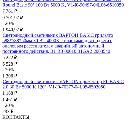
Round Basic 90° 100 Вт 5000 K, V1-I0-90497-04L06-6510050
7 761
₽
9 701,97
₽
- 20%
1 940,97
₽
Светодиодный светильник ВАРТОН BASIC грильято
588*588*50мм 30 ВТ 4000К с планками для подвеса с
опаловым рассеивателем аварийный автономный
постоянного действия, B1-R3-00010-31GA2-2003540
5 222
₽
6 528
₽
- 20%
1 306
₽
Светодиодный светильник VARTON прожектор FL BASIC
2.0 30 Вт 5000 K 120°, V1-I0-70377-04L05-6503050
1 168
₽
1 461
₽
- 20%
293
₽
КОНТАКТЫ