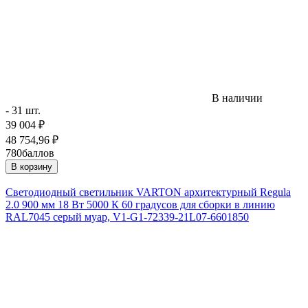
В наличии
- 31 шт.
39 004
₽
48 754,96
₽
780
баллов
В корзину
Светодиодный светильник VARTON архитектурный Regula
2.0 900 мм 18 Вт 5000 К 60 градусов для сборки в линию
RAL7045 серый муар, V1-G1-72339-21L07-6601850