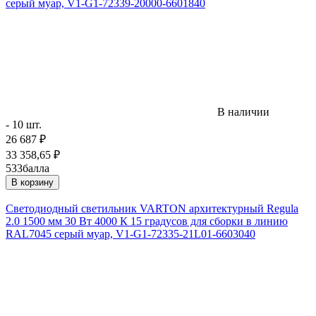
серый муар, V1-G1-72339-20000-6601840
В наличии
- 10 шт.
26 687
₽
33 358,65
₽
533
балла
В корзину
Светодиодный светильник VARTON архитектурный Regula
2.0 1500 мм 30 Вт 4000 К 15 градусов для сборки в линию
RAL7045 серый муар, V1-G1-72335-21L01-6603040