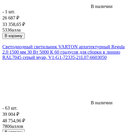
В наличии
- 1 шт.
26 687
₽
33 358,65
₽
533
балла
В корзину
Светодиодный светильник VARTON архитектурный Regula
2.0 1500 мм 30 Вт 5000 К 60 градусов для сборки в линию
RAL7045 серый муар, V1-G1-72335-21L07-6603050
В наличии
- 63 шт.
39 004
₽
48 754,96
₽
780
баллов