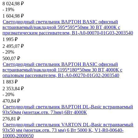
8 024,98
₽
- 19%
1 604,98
₽
Светодиодный светильник ВАРТОН BASIC офисный
встраиваемый/накладной 595*595*50мм 30 ВТ 4000К с
призматическим рассеивателем, B1-A0-00070-01G03-2003540
1 995
₽
2 495,07
₽
- 20%
500,07
₽
Светодиодный светильник ВАРТОН BASIC офисный
встраиваемый/накладной 1195*180*50мм 30 ВТ 4000К с
опаловым рассеивателем, B1-A0-00270-01G02-2003540
1 883
₽
2 353,84
₽
- 20%
470,84
₽
Светодиодный светильник ВАРТОН DL-Basic встраиваемый
93х50мм (монтаж.отв. 73мм) 6Вт 4000К
276,81
₽
Светодиодный светильник VARTON DL-Basic встраиваемый
93х50 мм (монтаж.отв. 73 мм) 6 Вт 5000 K, V1-R0-00640-
10000-2000650