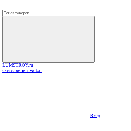
LUMSTROY.ru
cветильники Varton
Вход