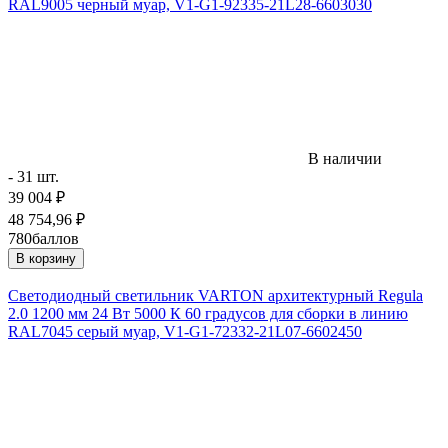
RAL9005 черный муар, V1-G1-92335-21L28-6603030
В наличии
- 31 шт.
39 004
₽
48 754,96
₽
780
баллов
В корзину
Светодиодный светильник VARTON архитектурный Regula
2.0 1200 мм 24 Вт 5000 К 60 градусов для сборки в линию
RAL7045 серый муар, V1-G1-72332-21L07-6602450