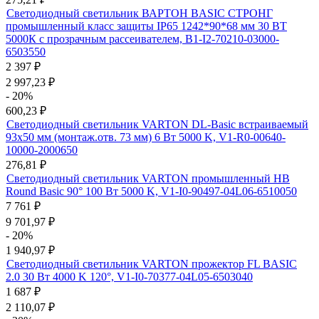
Светодиодный светильник ВАРТОН BASIC СТРОНГ
промышленный класс защиты IP65 1242*90*68 мм 30 ВТ
5000К с прозрачным рассеивателем, B1-I2-70210-03000-
6503550
2 397
₽
2 997,23
₽
- 20%
600,23
₽
Светодиодный светильник VARTON DL-Basic встраиваемый
93х50 мм (монтаж.отв. 73 мм) 6 Вт 5000 K, V1-R0-00640-
10000-2000650
276,81
₽
Светодиодный светильник VARTON промышленный HB
Round Basic 90° 100 Вт 5000 K, V1-I0-90497-04L06-6510050
7 761
₽
9 701,97
₽
- 20%
1 940,97
₽
Светодиодный светильник VARTON прожектор FL BASIC
2.0 30 Вт 4000 K 120°, V1-I0-70377-04L05-6503040
1 687
₽
2 110,07
₽