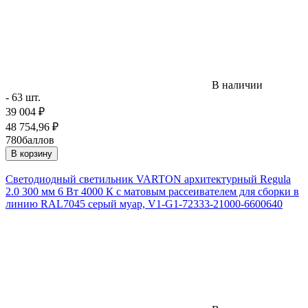
В наличии
- 63 шт.
39 004
₽
48 754,96
₽
780
баллов
В корзину
Светодиодный светильник VARTON архитектурный Regula
2.0 300 мм 6 Вт 4000 К с матовым рассеивателем для сборки в
линию RAL7045 серый муар, V1-G1-72333-21000-6600640