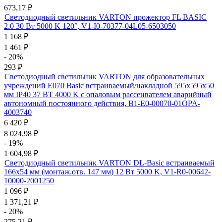
673,17
₽
Светодиодный светильник VARTON прожектор FL BASIC
2.0 30 Вт 5000 K 120°, V1-I0-70377-04L05-6503050
1 168
₽
1 461
₽
- 20%
293
₽
Светодиодный светильник VARTON для образовательных
учреждений E070 Basic встраиваемый/накладной 595х595х50
мм IP40 37 ВТ 4000 K с опаловым рассеивателем аварийный
автономный постоянного действия, B1-E0-00070-01OPA-
4003740
6 420
₽
8 024,98
₽
- 19%
1 604,98
₽
Светодиодный светильник VARTON DL-Basic встраиваемый
166х54 мм (монтаж.отв. 147 мм) 12 Вт 5000 K, V1-R0-00642-
10000-2001250
1 096
₽
1 371,21
₽
- 20%
275,21
₽