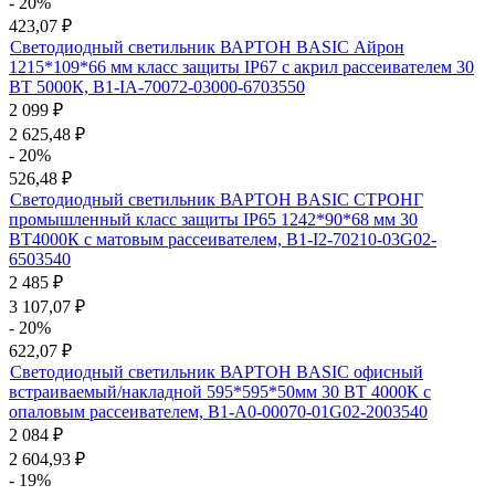
- 20%
423,07
₽
Светодиодный светильник ВАРТОН BASIC Айрон
1215*109*66 мм класс защиты IP67 с акрил рассеивателем 30
ВТ 5000К, B1-IA-70072-03000-6703550
2 099
₽
2 625,48
₽
- 20%
526,48
₽
Светодиодный светильник ВАРТОН BASIC СТРОНГ
промышленный класс защиты IP65 1242*90*68 мм 30
ВТ4000К с матовым рассеивателем, B1-I2-70210-03G02-
6503540
2 485
₽
3 107,07
₽
- 20%
622,07
₽
Светодиодный светильник ВАРТОН BASIC офисный
встраиваемый/накладной 595*595*50мм 30 ВТ 4000К с
опаловым рассеивателем, B1-A0-00070-01G02-2003540
2 084
₽
2 604,93
₽
- 19%