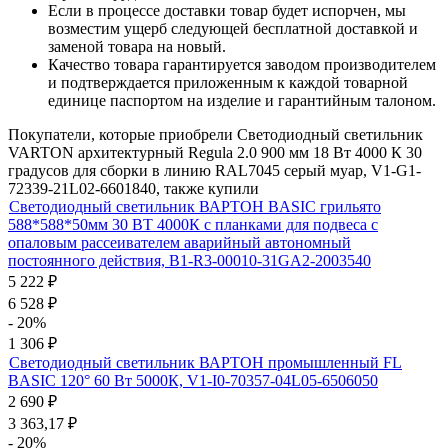
Если в процессе доставки товар будет испорчен, мы
возместим ущерб следующей бесплатной доставкой и
заменой товара на новый.
Качество товара гарантируется заводом производителем
и подтверждается приложенным к каждой товарной
единице паспортом на изделие и гарантийным талоном.
Покупатели, которые приобрели Светодиодный светильник
VARTON архитектурный Regula 2.0 900 мм 18 Вт 4000 К 30
градусов для сборки в линию RAL7045 серый муар, V1-G1-
72339-21L02-6601840, также купили
Светодиодный светильник ВАРТОН BASIC грильято
588*588*50мм 30 ВТ 4000К с планками для подвеса с
опаловым рассеивателем аварийный автономный
постоянного действия, B1-R3-00010-31GA2-2003540
5 222
₽
6 528
₽
- 20%
1 306
₽
Светодиодный светильник ВАРТОН промышленный FL
BASIC 120° 60 Вт 5000К, V1-I0-70357-04L05-6506050
2 690
₽
3 363,17
₽
- 20%