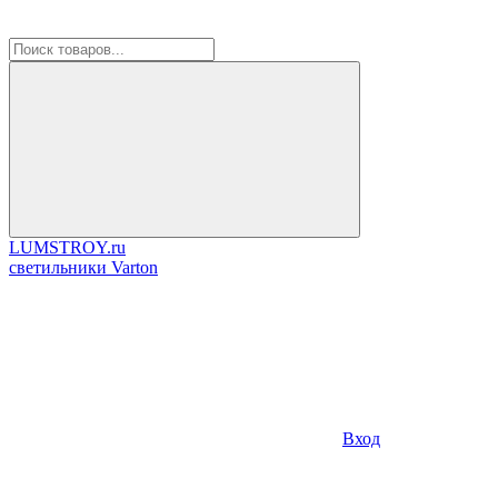
LUMSTROY.ru
cветильники Varton
Вход